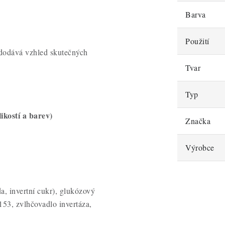
Barva
Použití
 dodává vzhled skutečných
Tvar
Typ
ikostí a barev)
Značka
Výrobce
a, invertní cukr), glukózový
153, zvlhčovadlo invertáza,