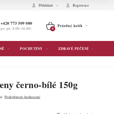
ochrany osobních údajů
Přihlášení
Registrace
+420 773 509 080
Prázdný košík
(po–pá: 8:00–16:00)
NÁKUPNÍ
KOŠÍK
NĚ
POCHUTINY
ZDRAVÉ PEČENÍ
DÁR
eny černo-bílé 150g
ní
Podrobnosti hodnocení