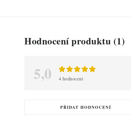
V
Hodnocení produktu (1)
ý
p
i
5,0
s
4 hodnocení
h
o
d
PŘIDAT HODNOCENÍ
n
o