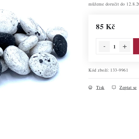
12.8.2
85 Kč
Měrná cena:
Kód zboží:
133-9961
Tisk
Zeptat se