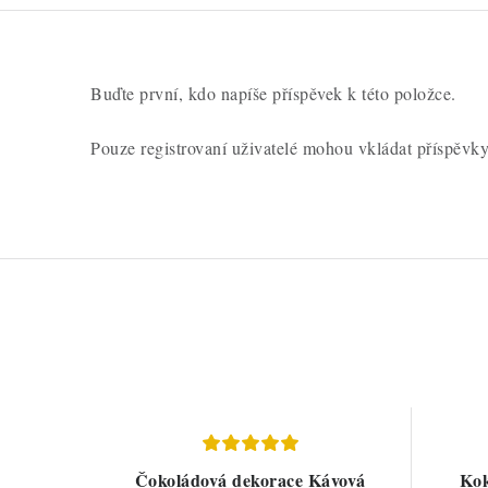
c
e
n
Buďte první, kdo napíše příspěvek k této položce.
í
Pouze registrovaní uživatelé mohou vkládat příspěvk
Čokoládová dekorace Kávová
Kok