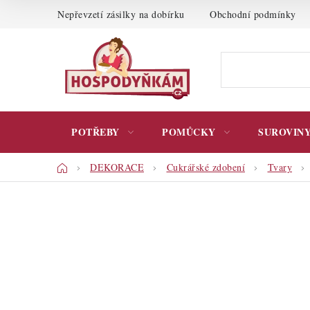
Přejít
Nepřevzetí zásilky na dobírku
Obchodní podmínky
na
obsah
POTŘEBY
POMŮCKY
SUROVIN
Domů
DEKORACE
Cukrářské zdobení
Tvary