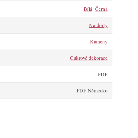
Bílá
,
Černá
Na dorty
Kameny
Cukrové dekorace
FDF
FDF Německo