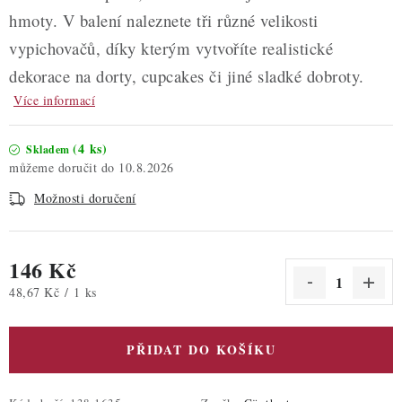
hmoty. V balení naleznete tři různé velikosti
vypichovačů, díky kterým vytvoříte realistické
dekorace na dorty, cupcakes či jiné sladké dobroty.
Více informací
(4 ks)
Skladem
10.8.2026
Možnosti doručení
146 Kč
Měrná cena:
48,67 Kč / 1 ks
PŘIDAT DO KOŠÍKU