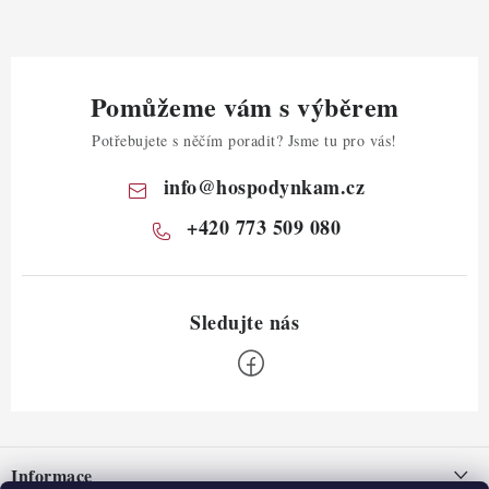
Pomůžeme vám s výběrem
Potřebujete s něčím poradit? Jsme tu pro vás!
info
@
hospodynkam.cz
+420 773 509 080
Z
á
Informace
p