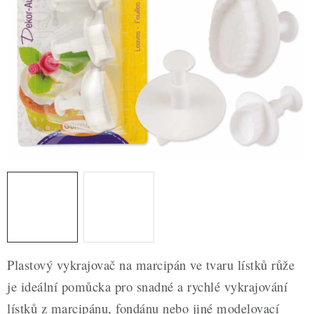
ZDRAVÉ PEČENÍ
DÁRKOVÉ POUKAZY
TÉMATICKÉ PRODUKTY
PROFI BALENÍ
NOVÉ ZBOŽÍ
ZNAČKY
Nepřevzetí zásilky na dobírku
Obchodní podmínky
Hodnocení obchodu
Blog
Moje objednávka
Plastový vykrajovač na marcipán ve tvaru lístků růže
Podmínky ochrany osobních údajů
je ideální pomůcka pro snadné a rychlé vykrajování
lístků z marcipánu, fondánu nebo jiné modelovací