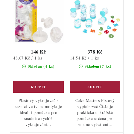
146 Kč
378 Kč
Měrná
Měrná
48,67 Kč / 1 ks
14,54 Kč / 1 ks
cena:
cena:
(4 ks)
(7 ks)
Skladem
Skladem
Plastový vykrajovač s
Cake Masters Pístový
raznicí ve tvaru motýla je
vypichovač Čísla je
ideální pomůcka pro
praktická cukrářská
snadné a rychlé
pomůcka určená pro
vykrajování...
snadné vytváření...