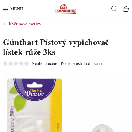
Přejít
Hleda
na
obsah
Květinové motivy
POTŘEBY
Günthart Pístový vypichovač
POMŮCKY
lístek růže 3ks
SUROVINY
Neohodnoceno
Podrobnosti hodnocení
DEKORACE
PRO OSLAVY
DO KUCHYNĚ
POCHUTINY