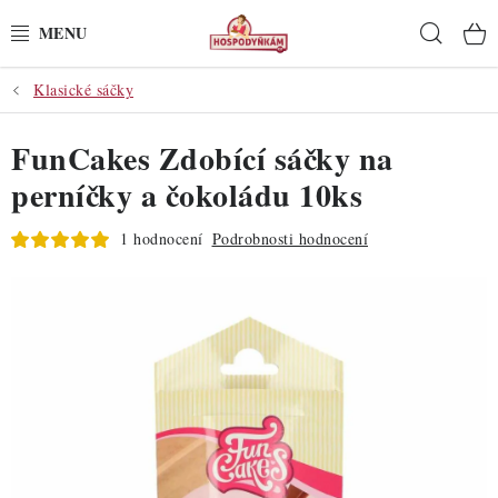
Přejít
Hleda
na
obsah
Klasické sáčky
POTŘEBY
FunCakes Zdobící sáčky na
POMŮCKY
perníčky a čokoládu 10ks
SUROVINY
1 hodnocení
Podrobnosti hodnocení
DEKORACE
PRO OSLAVY
DO KUCHYNĚ
POCHUTINY