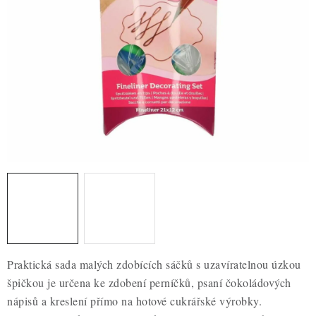
ZDRAVÉ PEČENÍ
DÁRKOVÉ POUKAZY
TÉMATICKÉ PRODUKTY
PROFI BALENÍ
NOVÉ ZBOŽÍ
ZNAČKY
Nepřevzetí zásilky na dobírku
Obchodní podmínky
Hodnocení obchodu
Blog
Moje objednávka
Praktická sada malých zdobících sáčků s uzavíratelnou úzkou
Podmínky ochrany osobních údajů
špičkou je určena ke zdobení perníčků, psaní čokoládových
nápisů a kreslení přímo na hotové cukrářské výrobky.