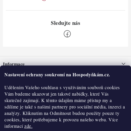
Z
á
Informace
p
a
Nastavení ochrany soukromí na Hospodyňkám.cz.
Nepřevzetí zásilky na dobírku
O nás
t
Obchodní podmínky
Udělením Vašeho souhlasu s využíváním souborů cookies
í
Historie
O nákupu
Vám budeme ukazovat jen takové nabídky, které Vás
Hodnocení obchodu
skutečně zajímají. K těmto údajům máme přístup my a
Kontakty
Reklamace a vratky
sdílíme je také s našimi partnery pro sociální média, inzerci a
Blog
analýzy. Kliknutím na Odmítnout budou použity pouze ty
cookies, které potřebujeme k provozu našeho webu. Více
Moje objednávka
Výdejní místa
informací
zde.
Podmínky ochrany osobních údajů