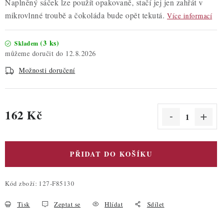
Naplněný sáček lze použít opakovaně, stačí jej jen zahřát v
mikrovlnné troubě a čokoláda bude opět tekutá.
Více informací
(3 ks)
Skladem
12.8.2026
Možnosti doručení
162 Kč
Měrná cena:
PŘIDAT DO KOŠÍKU
Kód zboží:
127-F85130
Tisk
Zeptat se
Hlídat
Sdílet