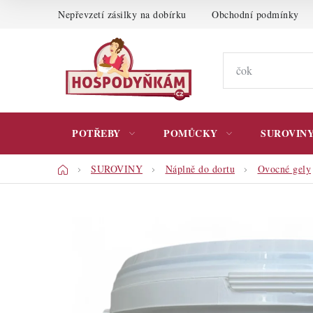
Přejít
Nepřevzetí zásilky na dobírku
Obchodní podmínky
na
obsah
POTŘEBY
POMŮCKY
SUROVIN
Domů
SUROVINY
Náplně do dortu
Ovocné gely