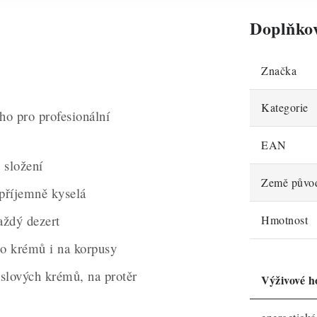
Doplňko
Značka
Kategorie
o pro profesionální
EAN
 složení
Země půvo
 příjemně kyselá
aždý dezert
Hmotnost
o krémů i na korpusy
slových krémů, na protěr
Výživové h