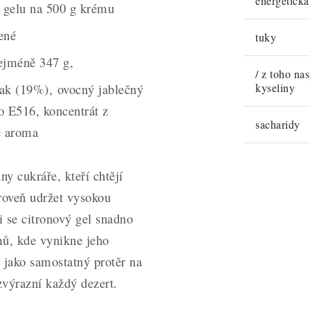
energetick
 gelu na 500 g krému
ené
tuky
ejméně 347 g,
/ z toho na
lak (19%), ovocný jablečný
kyseliny
o E516, koncentrát z
sacharidy
é aroma
ny cukráře, kteří chtějí
roveň udržet vysokou
i se citronový gel snadno
ů, kde vynikne jeho
 jako samostatný protěr na
zvýrazní každý dezert.