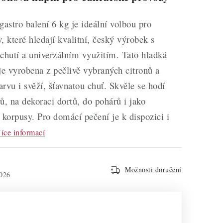
 gastro balení 6 kg je ideální volbou pro
, které hledají kvalitní, český výrobek s
chutí a univerzálním využitím. Tato hladká
je vyrobena z pečlivě vybraných citronů a
arvu i svěží, šťavnatou chuť. Skvěle se hodí
ů, na dekoraci dortů, do pohárů i jako
 korpusy. Pro domácí pečení je k dispozici i
íce informací
Možnosti doručení
026