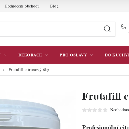
Hodnocení obchodu
Blog
Moje objednávka
Podmínky 
Y
DEKORACE
PRO OSLAVY
DO KUCHY
Frutafill citronový 6kg
Frutafill 
Neohodno
Profesionální ci