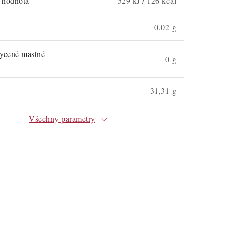
á hodnota
529 kJ / 126 kcal
0,02 g
sycené mastné
0 g
31,31 g
Všechny parametry