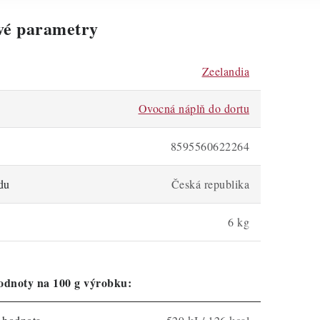
vé parametry
Zeelandia
Ovocná náplň do dortu
8595560622264
du
Česká republika
6 kg
odnoty na 100 g výrobku: