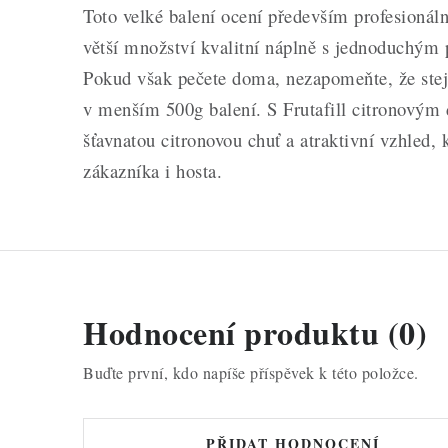
Toto velké balení ocení především profesionáln
větší množství kvalitní náplně s jednoduchým p
Pokud však pečete doma, nezapomeňte, že stejn
v menším 500g balení. S Frutafill citronovým
šťavnatou citronovou chuť a atraktivní vzhled, 
zákazníka i hosta.
Hodnocení produktu (0)
Buďte první, kdo napíše příspěvek k této položce.
PŘIDAT HODNOCENÍ