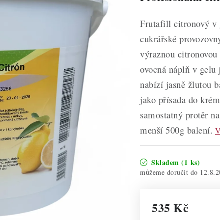
Frutafill citronový v
cukrářské provozovny
výraznou citronovou 
ovocná náplň v gelu 
nabízí jasně žlutou b
jako přísada do krém
samostatný protěr na
menší 500g balení.
V
Skladem
(1 ks)
12.8.2
535 Kč
Měrná cena: