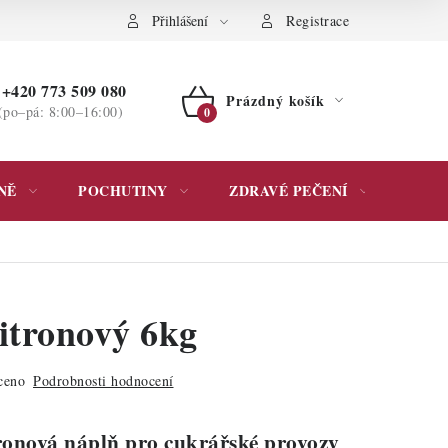
ochrany osobních údajů
Přihlášení
Registrace
+420 773 509 080
Prázdný košík
(po–pá: 8:00–16:00)
NÁKUPNÍ
KOŠÍK
NĚ
POCHUTINY
ZDRAVÉ PEČENÍ
DÁR
citronový 6kg
ceno
Podrobnosti hodnocení
tronová náplň pro cukrářské provozy