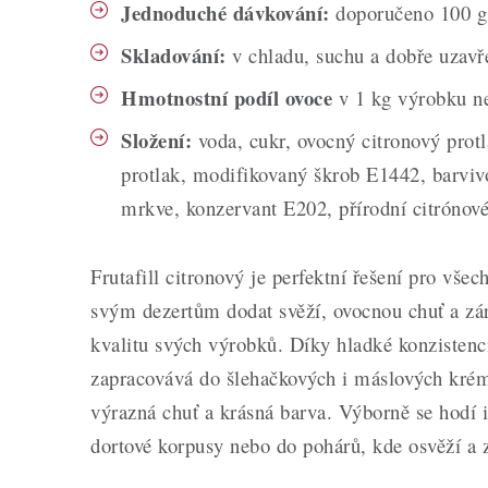
Jednoduché dávkování:
doporučeno 100 g
Skladování:
v chladu, suchu a dobře uzavř
Hmotnostní podíl ovoce
v 1 kg výrobku n
Složení:
voda, cukr, ovocný citronový prot
protlak, modifikovaný škrob E1442, barviv
mrkve, konzervant E202, přírodní citrónov
Frutafill citronový je perfektní řešení pro všech
svým dezertům dodat svěží, ovocnou chuť a zá
kvalitu svých výrobků. Díky hladké konzistenc
zapracovává do šlehačkových i máslových krém
výrazná chuť a krásná barva. Výborně se hodí i
dortové korpusy nebo do pohárů, kde osvěží a 