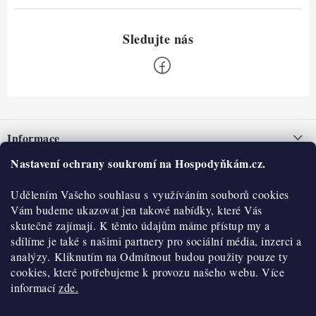
Z
á
Informace
p
a
Nastavení ochrany soukromí na Hospodyňkám.cz.
Nepřevzetí zásilky na dobírku
O nás
t
Obchodní podmínky
Udělením Vašeho souhlasu s využíváním souborů cookies
í
Historie
O nákupu
Vám budeme ukazovat jen takové nabídky, které Vás
Hodnocení obchodu
skutečně zajímají. K těmto údajům máme přístup my a
Kontakty
Reklamace a vratky
sdílíme je také s našimi partnery pro sociální média, inzerci a
Blog
analýzy. Kliknutím na Odmítnout budou použity pouze ty
cookies, které potřebujeme k provozu našeho webu. Více
Moje objednávka
Výdejní místa
informací
zde.
Podmínky ochrany osobních údajů
Cookies