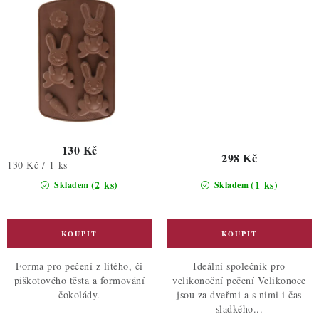
130 Kč
298 Kč
Měrná
130 Kč / 1 ks
cena:
(2 ks)
(1 ks)
Skladem
Skladem
Forma pro pečení z litého, či
Ideální společník pro
piškotového těsta a formování
velikonoční pečení Velikonoce
čokolády.
jsou za dveřmi a s nimi i čas
sladkého...