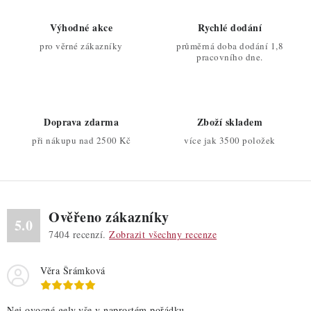
p
i
Výhodné akce
Rychlé dodání
s
pro věrné zákazníky
průměrná doba dodání 1,8
pracovního dne.
u
Doprava zdarma
Zboží skladem
při nákupu nad 2500 Kč
více jak 3500 položek
Ověřeno zákazníky
5.0
7404
recenzí.
Zobrazit všechny recenze
Věra Šrámková
Nej ovocné gely,vše v naprostém pořádku.