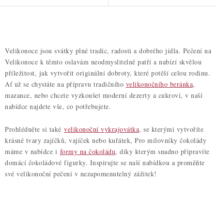
O
v
Velikonoce jsou svátky plné tradic, radosti a dobrého jídla. Pečení na
l
Velikonoce k těmto oslavám neodmyslitelně patří a nabízí skvělou
á
příležitost, jak vytvořit originální dobroty, které potěší celou rodinu.
d
Ať už se chystáte na přípravu tradičního
velikonočního beránka
,
a
mazance, nebo chcete vyzkoušet moderní dezerty a cukroví, v naší
nabídce najdete vše, co potřebujete.
c
í
Prohlédněte si také
velikonoční vykrajovátka
, se kterými vytvoříte
p
krásné tvary zajíčků, vajíček nebo kuřátek, Pro milovníky čokolády
r
máme v nabídce i
formy na čokoládu
, díky kterým snadno připravíte
v
domácí čokoládové figurky. Inspirujte se naší nabídkou a proměňte
k
své velikonoční pečení v nezapomenutelný zážitek!
y
v
ý