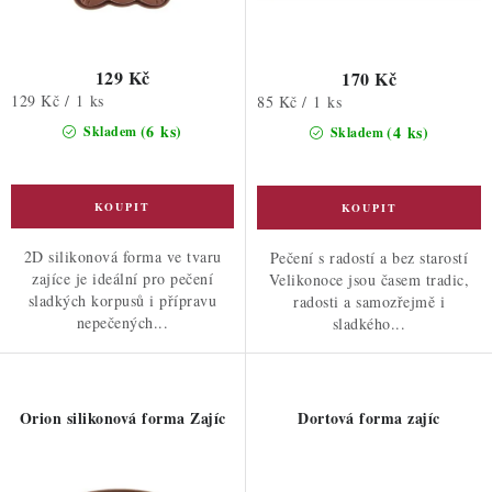
129 Kč
170 Kč
Měrná
129 Kč / 1 ks
Měrná
85 Kč / 1 ks
cena:
cena:
(6 ks)
(4 ks)
Skladem
Skladem
2D silikonová forma ve tvaru
Pečení s radostí a bez starostí
zajíce je ideální pro pečení
Velikonoce jsou časem tradic,
sladkých korpusů i přípravu
radosti a samozřejmě i
nepečených...
sladkého...
Orion silikonová forma Zajíc
Dortová forma zajíc