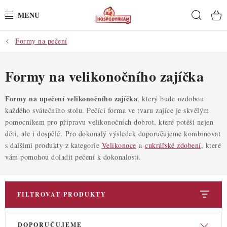
Přejít
Hleda
na
obsah
Formy na pečení
POTŘEBY
POMŮCKY
Formy na velikonočního zajíčka
SUROVINY
Formy na upečení velikonočního zajíčka
, který bude
ozdobou
každého svátečního stolu. Pečící forma ve tvaru zajíce je skvělým
pomocníkem pro přípravu velikonočních dobrot, které potěší nejen
DEKORACE
děti, ale i dospělé. Pro dokonalý výsledek doporučujeme kombinovat
s dalšími produkty z kategorie
Velikonoce
a
cukrářské zdobení
, které
PRO OSLAVY
vám pomohou doladit pečení k dokonalosti.
DO KUCHYNĚ
FILTROVAT PRODUKTY
POCHUTINY
V
Ř
DOPORUČUJEME