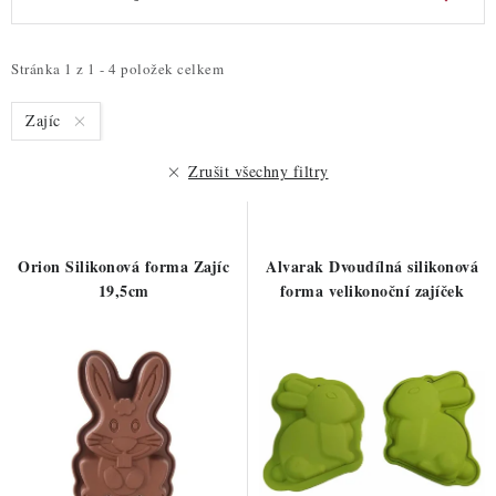
ZDRAVÉ PEČENÍ
ý
a
p
z
DÁRKOVÉ POUKAZY
i
e
Stránka
1
z
1
-
4
položek celkem
s
n
TÉMATICKÉ PRODUKTY
Zajíc
p
í
r
p
Zrušit všechny filtry
PROFI BALENÍ
o
r
d
o
NOVÉ ZBOŽÍ
u
d
Orion Silikonová forma Zajíc
Alvarak Dvoudílná silikonová
k
u
ZNAČKY
19,5cm
forma velikonoční zajíček
t
k
ů
t
Nepřevzetí zásilky na dobírku
Obchodní podmínky
ů
Hodnocení obchodu
Blog
Moje objednávka
Podmínky ochrany osobních údajů