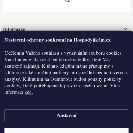
Z
á
Informace
p
a
Nastavení ochrany soukromí na Hospodyňkám.cz.
Nepřevzetí zásilky na dobírku
O nás
t
Obchodní podmínky
Udělením Vašeho souhlasu s využíváním souborů cookies
í
Historie
O nákupu
Vám budeme ukazovat jen takové nabídky, které Vás
Hodnocení obchodu
skutečně zajímají. K těmto údajům máme přístup my a
Kontakty
Reklamace a vratky
sdílíme je také s našimi partnery pro sociální média, inzerci a
Blog
analýzy. Kliknutím na Odmítnout budou použity pouze ty
cookies, které potřebujeme k provozu našeho webu. Více
Moje objednávka
Výdejní místa
informací
zde.
Podmínky ochrany osobních údajů
Cookies
Nastavení
Vydělávejte s námi
Copyright 2026
Hospodyňkám.cz
. Všechna práva vyhrazena.
Upravit nastavení
cookies
Velkoobchod