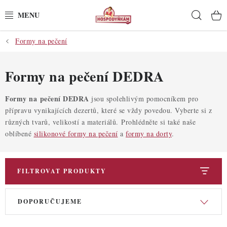
Přejít
Hleda
na
obsah
Formy na pečení
POTŘEBY
POMŮCKY
Formy na pečení DEDRA
SUROVINY
Formy na pečení DEDRA
jsou spolehlivým pomocníkem pro
přípravu vynikajících dezertů, které se vždy povedou. Vyberte si z
různých tvarů, velikostí a materiálů. Prohlédněte si také naše
DEKORACE
oblíbené
silikonové formy na pečení
a
formy na dorty
.
PRO OSLAVY
FILTROVAT PRODUKTY
DO KUCHYNĚ
V
Ř
POCHUTINY
DOPORUČUJEME
ý
a
p
z