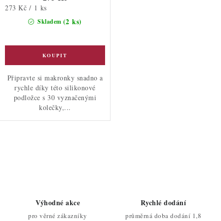
Měrná
273 Kč / 1 ks
cena:
(2 ks)
Skladem
Připravte si makronky snadno a
rychle díky této silikonové
podložce s 30 vyznačenými
kolečky,...
O
v
l
á
d
Výhodné akce
Rychlé dodání
a
pro věrné zákazníky
průměrná doba dodání 1,8