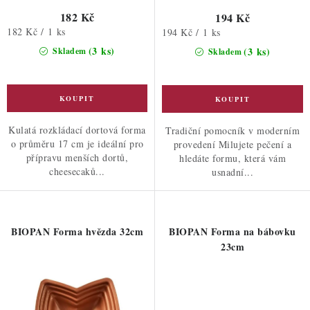
182 Kč
194 Kč
Měrná
182 Kč / 1 ks
Měrná
194 Kč / 1 ks
cena:
cena:
(3 ks)
(3 ks)
Skladem
Skladem
Kulatá rozkládací dortová forma
Tradiční pomocník v moderním
o průměru 17 cm je ideální pro
provedení Milujete pečení a
přípravu menších dortů,
hledáte formu, která vám
cheesecaků...
usnadní...
BIOPAN Forma hvězda 32cm
BIOPAN Forma na bábovku
23cm