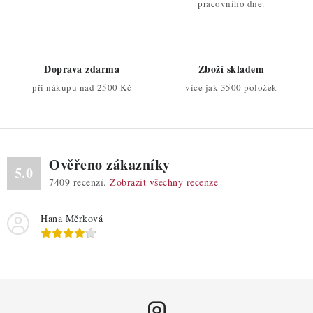
c
pracovního dne.
í
p
r
Doprava zdarma
Zboží skladem
v
při nákupu nad 2500 Kč
více jak 3500 položek
k
y
v
ý
Ověřeno zákazníky
p
5.0
7409
recenzí.
Zobrazit všechny recenze
i
s
Hana Měrková
u