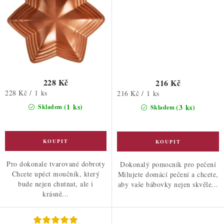
228 Kč
216 Kč
Měrná
228 Kč / 1 ks
Měrná
216 Kč / 1 ks
cena:
cena:
(1 ks)
(3 ks)
Skladem
Skladem
Pro dokonale tvarované dobroty
Dokonalý pomocník pro pečení
Chcete upéct moučník, který
Milujete domácí pečení a chcete,
bude nejen chutnat, ale i
aby vaše bábovky nejen skvěle...
krásně...