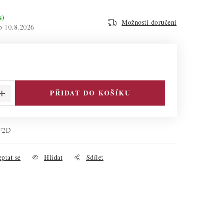
s)
Možnosti doručení
10.8.2026
PŘIDAT DO KOŠÍKU
F2D
ptat se
Hlídat
Sdílet