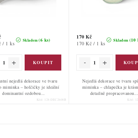
č
170 Kč
(6 ks)
(10 
Skladem
Skladem
Měrná
 / 1 ks
170 Kč / 1 ks
cena:
ntní nejedlá dekorace ve tvaru
Nejedlá dekorace ve tvaru sp
o miminka – holčičky je ideální
miminka – chlapečka je krás
dominantní ozdobou...
detailně propracovanou..
Kód:
128-DEC2608B
Kód:
1