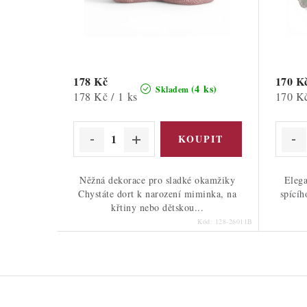
178 Kč
170 K
(4 ks)
Skladem
Měrná
Měrná
178 Kč / 1 ks
170 Kč
cena:
cena:
Něžná dekorace pro sladké okamžiky
Elega
Chystáte dort k narození miminka, na
spícíh
křtiny nebo dětskou...
Kód:
128-26011B