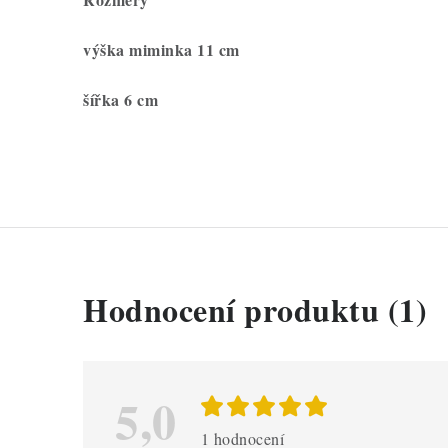
výška miminka 11 cm
šířka 6 cm
V
Hodnocení produktu (1)
ý
p
i
5,0
s
1 hodnocení