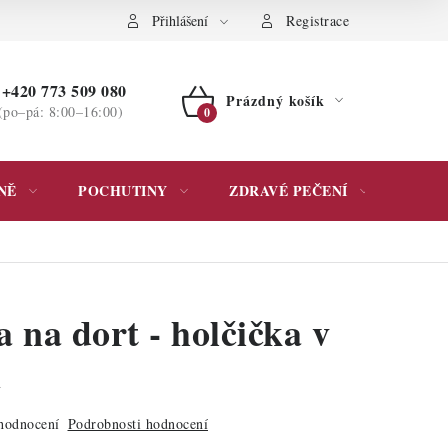
ochrany osobních údajů
Přihlášení
Registrace
+420 773 509 080
Prázdný košík
(po–pá: 8:00–16:00)
NÁKUPNÍ
KOŠÍK
NĚ
POCHUTINY
ZDRAVÉ PEČENÍ
DÁR
 na dort - holčička v
u
hodnocení
Podrobnosti hodnocení