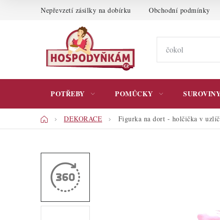
Přejít
Nepřevzetí zásilky na dobírku
Obchodní podmínky
na
obsah
POTŘEBY
POMŮCKY
SUROVIN
Domů
DEKORACE
Figurka na dort - holčička v uzlí