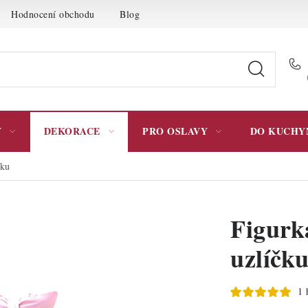
Hodnocení obchodu
Blog
Moje objednávka
Podmínky 
Y
DEKORACE
PRO OSLAVY
DO KUCHY
čku
Figurka
uzlíčk
1 