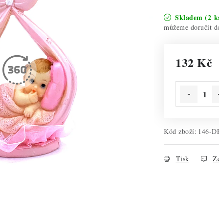
Skladem
(2 k
132 Kč
Měrná cena:
Kód zboží:
146-D
Tisk
Ze