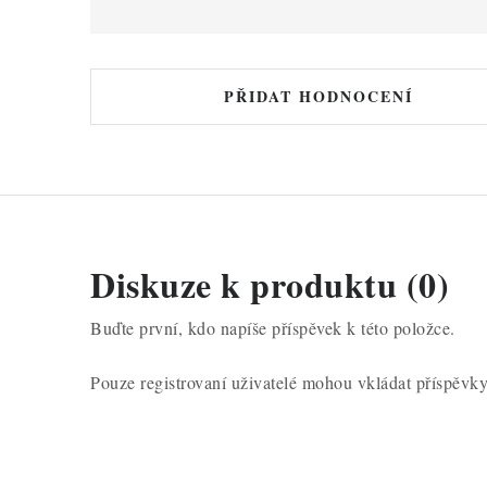
h
o
d
PŘIDAT HODNOCENÍ
n
o
c
e
n
Diskuze k produktu (0)
í
Buďte první, kdo napíše příspěvek k této položce.
Pouze registrovaní uživatelé mohou vkládat příspěvk