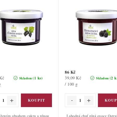
86 Kč
Měrná
 Kč
39,09 Kč
(1 ks)
(2 k
Skladem
Skladem
cena:
g
/ 100 g
íženým obsahem cukru a plnou
Lahodná chuť plná ovoce Ostru