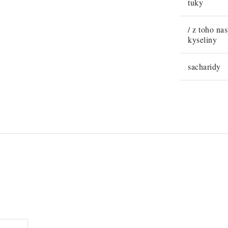
tuky
/ z toho na
kyseliny
sacharidy