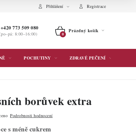
ochrany osobních údajů
Přihlášení
Registrace
+420 773 509 080
Prázdný košík
(po–pá: 8:00–16:00)
NÁKUPNÍ
KOŠÍK
NĚ
POCHUTINY
ZDRAVÉ PEČENÍ
DÁR
sních borůvek extra
ceno
Podrobnosti hodnocení
oce s méně cukrem