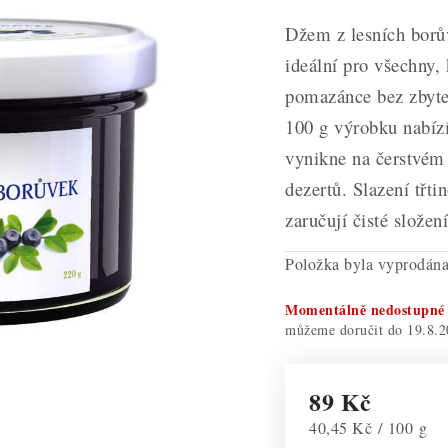
Džem z lesních borů
ideální pro všechny, 
pomazánce bez zbyte
100 g výrobku nabízí
vynikne na čerstvém 
dezertů. Slazení třt
zaručují čisté složen
Položka byla vyprodá
Momentálně nedostupné
19.8.2
89 Kč
Měrná cena:
40,45 Kč / 100 g