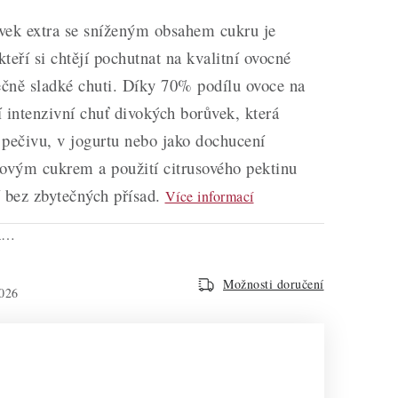
vek extra se sníženým obsahem cukru je
kteří si chtějí pochutnat na kvalitní ovocné
čně sladké chuti. Díky 70% podílu ovoce na
 intenzivní chuť divokých borůvek, která
pečivu, v jogurtu nebo jako dochucení
inovým cukrem a použití citrusového pektinu
í bez zbytečných přísad.
Více informací
na…
Možnosti doručení
026