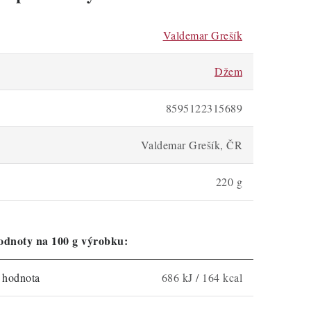
Valdemar Grešík
Džem
8595122315689
Valdemar Grešík, ČR
220 g
odnoty na 100 g výrobku:
á hodnota
686 kJ / 164 kcal