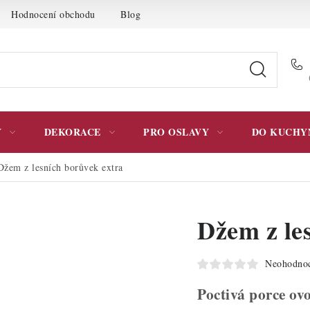
Hodnocení obchodu
Blog
Moje objednávka
Podmínky 
Y
DEKORACE
PRO OSLAVY
DO KUCHY
Džem z lesních borůvek extra
Džem z le
Neohodno
Poctivá porce ov