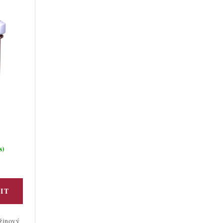
s)
žinový