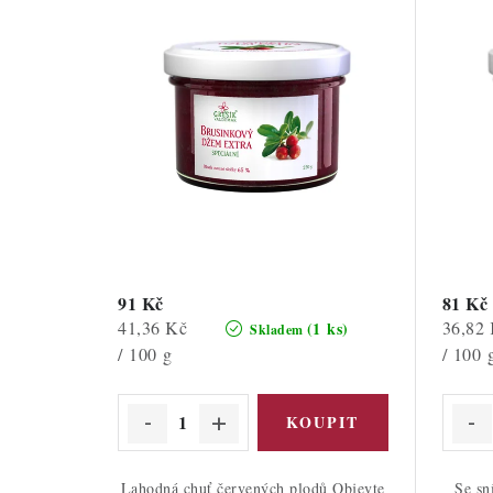
91 Kč
81 Kč
Měrná
Měrná
41,36 Kč
36,82
(1 ks)
Skladem
cena:
cena:
/ 100 g
/ 100 
Lahodná chuť červených plodů Objevte
Se sn