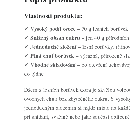
Vlastnosti produktu:
Vysoký podíl ovoce
✔
– 70 g lesních borůvek
Snížený obsah cukru
✔
– jen 40 g přírodních
Jednoduché složení
✔
– lesní borůvky, třtinov
Plná chuť borůvek
✔
– výrazná, přirozeně sl
Vhodné skladování
✔
– po otevření uchovávejt
do týdne
Džem z lesních borůvek extra je skvělou volbo
ovocných chutí bez zbytečného cukru. S vyso
jednoduchým složením si najde místo na každé
při snídani, svačině nebo jako součást oblíben