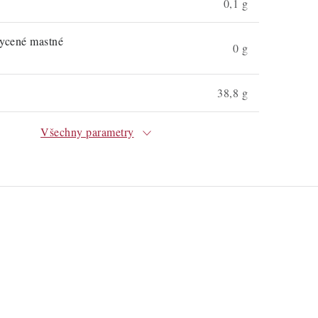
0,1 g
sycené mastné
0 g
38,8 g
Všechny parametry