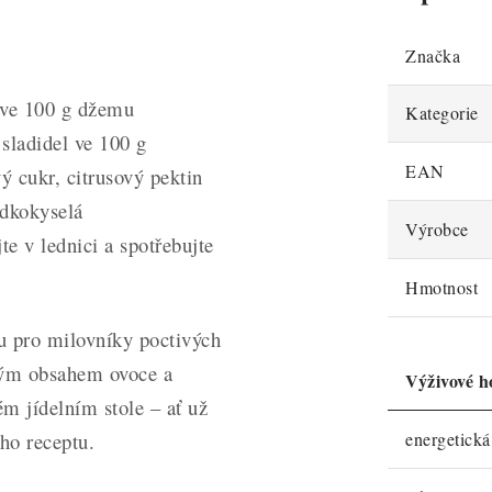
Značka
 ve 100 g džemu
Kategorie
 sladidel ve 100 g
EAN
ý cukr, citrusový pektin
adkokyselá
Výrobce
e v lednici a spotřebujte
Hmotnost
u pro milovníky poctivých
kým obsahem ovoce a
Výživové h
m jídelním stole – ať už
ého receptu.
energetick