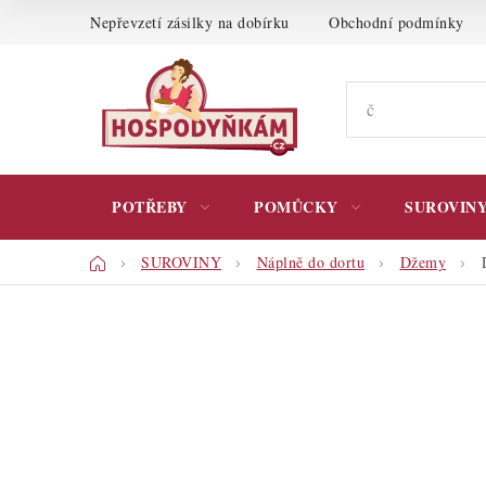
Přejít
Nepřevzetí zásilky na dobírku
Obchodní podmínky
na
obsah
POTŘEBY
POMŮCKY
SUROVIN
Domů
SUROVINY
Náplně do dortu
Džemy