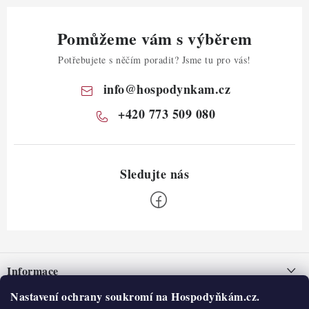
Pomůžeme vám s výběrem
Potřebujete s něčím poradit? Jsme tu pro vás!
info
@
hospodynkam.cz
+420 773 509 080
Z
á
Informace
p
a
Nastavení ochrany soukromí na Hospodyňkám.cz.
Nepřevzetí zásilky na dobírku
O nás