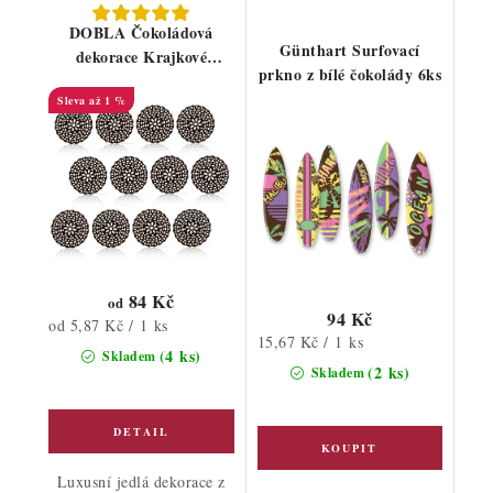
DOBLA Čokoládová
Günthart Surfovací
dekorace Krajkové
prkno z bílé čokolády 6ks
kolečko tmavé
až 1 %
84 Kč
od
94 Kč
Měrná
od 5,87 Kč / 1 ks
Měrná
15,67 Kč / 1 ks
cena:
(4 ks)
Skladem
cena:
(2 ks)
Skladem
Luxusní jedlá dekorace z