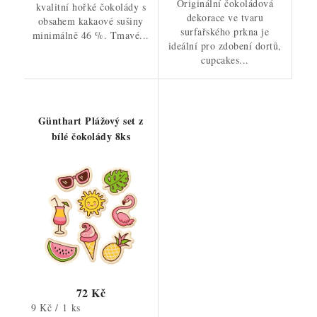
Originální čokoládová
kvalitní hořké čokolády s
dekorace ve tvaru
obsahem kakaové sušiny
surfařského prkna je
minimálně 46 %. Tmavé...
ideální pro zdobení dortů,
cupcakes...
Günthart Plážový set z
bílé čokolády 8ks
72 Kč
Měrná
9 Kč / 1 ks