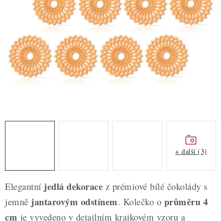
ZDRAVÉ PEČENÍ
DÁRKOVÉ POUKAZY
TÉMATICKÉ PRODUKTY
PROFI BALENÍ
NOVÉ ZBOŽÍ
ZNAČKY
+ další (3)
Nepřevzetí zásilky na dobírku
Obchodní podmínky
Hodnocení obchodu
Blog
Moje objednávka
jedlá dekorace
Elegantní
z prémiové bílé čokolády s
Podmínky ochrany osobních údajů
jantarovým odstínem
průměru 4
jemně
. Kolečko o
cm
je vyvedeno v detailním krajkovém vzoru a