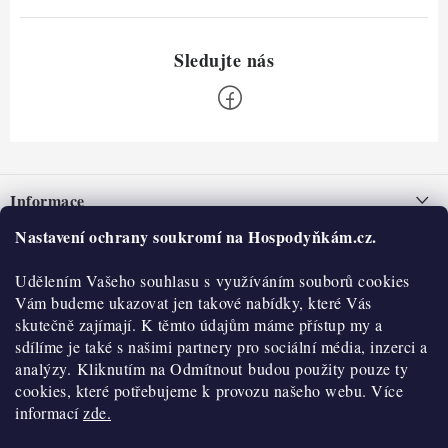
Z
á
Informace
p
a
Nastavení ochrany soukromí na Hospodyňkám.cz.
Nepřevzetí zásilky na dobírku
O nás
t
Obchodní podmínky
Udělením Vašeho souhlasu s využíváním souborů cookies
í
Historie
O nákupu
Vám budeme ukazovat jen takové nabídky, které Vás
Hodnocení obchodu
skutečně zajímají. K těmto údajům máme přístup my a
Kontakty
Reklamace a vratky
sdílíme je také s našimi partnery pro sociální média, inzerci a
Blog
analýzy. Kliknutím na Odmítnout budou použity pouze ty
cookies, které potřebujeme k provozu našeho webu. Více
Moje objednávka
Výdejní místa
informací
zde.
Podmínky ochrany osobních údajů
Cookies