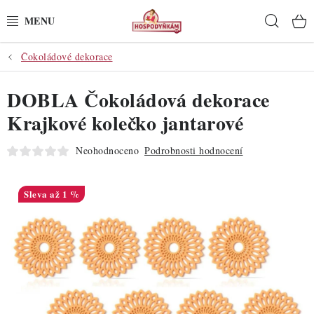
Přejít
Hleda
na
obsah
Čokoládové dekorace
POTŘEBY
DOBLA Čokoládová dekorace
POMŮCKY
Krajkové kolečko jantarové
SUROVINY
Neohodnoceno
Podrobnosti hodnocení
DEKORACE
až 1 %
PRO OSLAVY
DO KUCHYNĚ
POCHUTINY