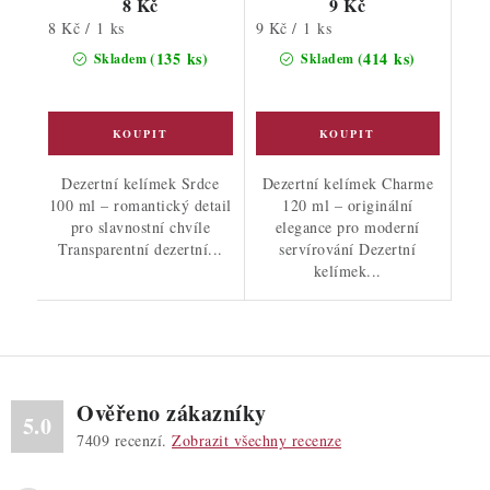
8 Kč
9 Kč
Měrná
Měrná
8 Kč / 1 ks
9 Kč / 1 ks
cena:
cena:
(135 ks)
(414 ks)
Skladem
Skladem
Dezertní kelímek Srdce
Dezertní kelímek Charme
100 ml – romantický detail
120 ml – originální
pro slavnostní chvíle
elegance pro moderní
Transparentní dezertní...
servírování Dezertní
kelímek...
Ověřeno zákazníky
5.0
7409
recenzí.
Zobrazit všechny recenze