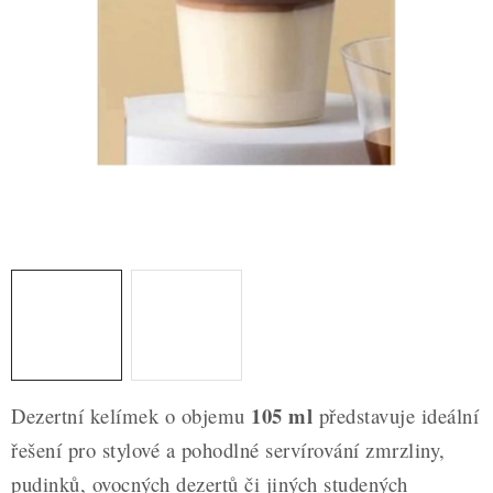
ZDRAVÉ PEČENÍ
DÁRKOVÉ POUKAZY
TÉMATICKÉ PRODUKTY
PROFI BALENÍ
NOVÉ ZBOŽÍ
ZNAČKY
Nepřevzetí zásilky na dobírku
Obchodní podmínky
Hodnocení obchodu
Blog
Moje objednávka
105 ml
Dezertní kelímek o objemu
představuje ideální
Podmínky ochrany osobních údajů
řešení pro stylové a pohodlné servírování zmrzliny,
pudinků, ovocných dezertů či jiných studených