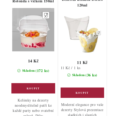
Rotonda s víčkem 150ml
120ml
14 Kč
11 Kč
Měrná
11 Kč / 1 ks
(172 ks)
Skladem
cena:
(36 ks)
Skladem
Kelímky na dezerty
Moderní elegance pro vaše
neodmyslitelně patří ke
dezerty Stylová prezentace
každé party nebo svatební
sladkých i slaných
oslavě. Díky