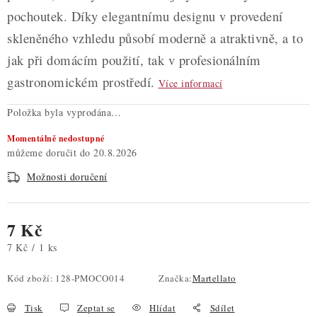
pochoutek. Díky elegantnímu designu v provedení
skleněného vzhledu působí moderně a atraktivně, a to
jak při domácím použití, tak v profesionálním
gastronomickém prostředí.
Více informací
Položka byla vyprodána…
Momentálně nedostupné
20.8.2026
Možnosti doručení
7 Kč
Měrná cena:
7 Kč / 1 ks
Kód zboží:
128-PMOCO014
Značka:
Martellato
Tisk
Zeptat se
Hlídat
Sdílet