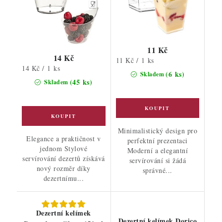
11 Kč
14 Kč
Měrná
11 Kč / 1 ks
Měrná
14 Kč / 1 ks
cena:
(6 ks)
Skladem
cena:
(45 ks)
Skladem
Minimalistický design pro
Elegance a praktičnost v
perfektní prezentaci
jednom Stylové
Moderní a elegantní
servírování dezertů získává
servírování si žádá
nový rozměr díky
správné...
dezertnímu...
Dezertní kelímek
Dezertní kelímek Dorico