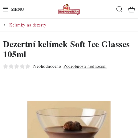
Přejít
Hleda
na
obsah
Kelímky na dezerty
POTŘEBY
Dezertní kelímek Soft Ice Glasses
POMŮCKY
105ml
SUROVINY
Neohodnoceno
Podrobnosti hodnocení
DEKORACE
PRO OSLAVY
DO KUCHYNĚ
POCHUTINY