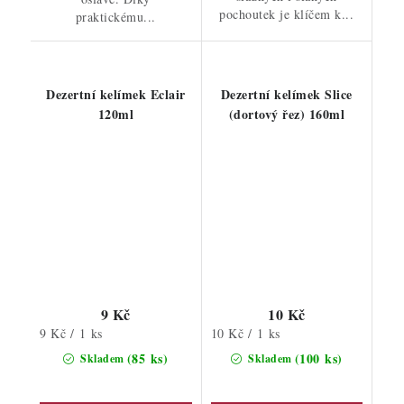
pochoutek je klíčem k...
praktickému...
Dezertní kelímek Eclair
Dezertní kelímek Slice
120ml
(dortový řez) 160ml
9 Kč
10 Kč
Měrná
Měrná
9 Kč / 1 ks
10 Kč / 1 ks
cena:
cena:
(85 ks)
(100 ks)
Skladem
Skladem