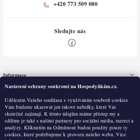
+420 773 509 080
Z
á
Informace
p
a
Nastavení ochrany soukromí na Hospodyňkám.cz.
Nepřevzetí zásilky na dobírku
O nás
t
Obchodní podmínky
Udělením Vašeho souhlasu s využíváním souborů cookies
í
Historie
O nákupu
Vám budeme ukazovat jen takové nabídky, které Vás
Hodnocení obchodu
skutečně zajímají. K těmto údajům máme přístup my a
Kontakty
Reklamace a vratky
sdílíme je také s našimi partnery pro sociální média, inzerci a
Blog
analýzy. Kliknutím na Odmítnout budou použity pouze ty
cookies, které potřebujeme k provozu našeho webu. Více
Moje objednávka
Výdejní místa