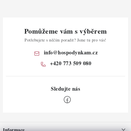
Pomůžeme vám s výběrem
Potřebujete s něčím poradit? Jsme tu pro vás!
info
@
hospodynkam.cz
+420 773 509 080
Z
á
Informace