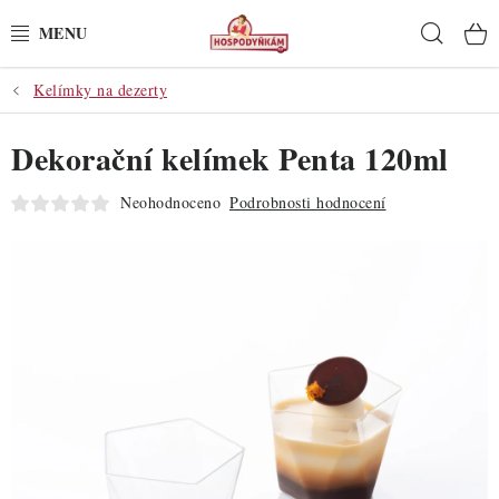
Přejít
Hleda
na
obsah
Kelímky na dezerty
POTŘEBY
Dekorační kelímek Penta 120ml
POMŮCKY
Neohodnoceno
Podrobnosti hodnocení
SUROVINY
DEKORACE
PRO OSLAVY
DO KUCHYNĚ
POCHUTINY