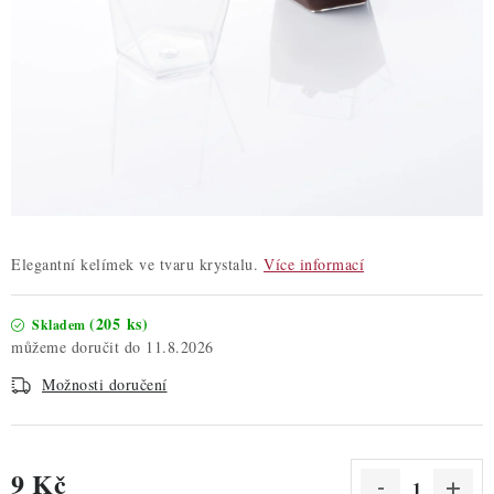
ZDRAVÉ PEČENÍ
DÁRKOVÉ POUKAZY
TÉMATICKÉ PRODUKTY
PROFI BALENÍ
NOVÉ ZBOŽÍ
Elegantní kelímek ve tvaru krystalu.
Více informací
ZNAČKY
(205 ks)
Skladem
11.8.2026
Nepřevzetí zásilky na dobírku
Obchodní podmínky
Možnosti doručení
Hodnocení obchodu
Blog
Moje objednávka
Podmínky ochrany osobních údajů
9 Kč