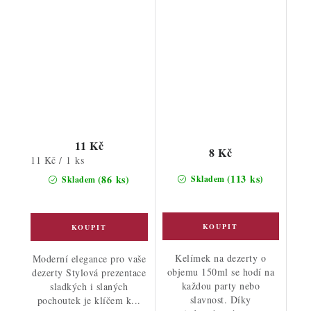
11 Kč
8 Kč
Měrná
11 Kč / 1 ks
cena:
(113 ks)
(86 ks)
Skladem
Skladem
Kelímek na dezerty o
Moderní elegance pro vaše
objemu 150ml se hodí na
dezerty Stylová prezentace
každou party nebo
sladkých i slaných
slavnost. Díky
pochoutek je klíčem k...