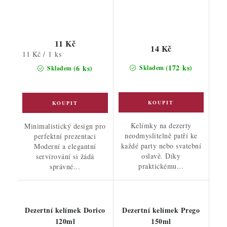
11 Kč
14 Kč
Měrná
11 Kč / 1 ks
cena:
(172 ks)
(6 ks)
Skladem
Skladem
Kelímky na dezerty
Minimalistický design pro
neodmyslitelně patří ke
perfektní prezentaci
každé party nebo svatební
Moderní a elegantní
oslavě. Díky
servírování si žádá
praktickému...
správné...
Dezertní kelímek Dorico
Dezertní kelímek Prego
120ml
150ml