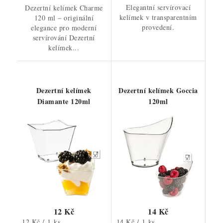
Elegantní servírovací
Dezertní kelímek Charme
kelímek v transparentním
120 ml – originální
provedení.
elegance pro moderní
servírování Dezertní
kelímek...
Dezertní kelímek
Dezertní kelímek Goccia
Diamante 120ml
120ml
12 Kč
14 Kč
Měrná
Měrná
12 Kč / 1 ks
14 Kč / 1 ks