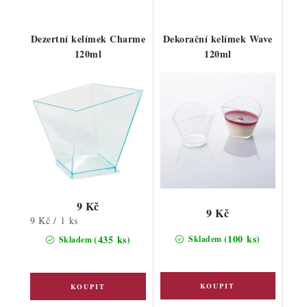
Dezertní kelímek Charme
Dekorační kelímek Wave
120ml
120ml
9 Kč
9 Kč
Měrná
9 Kč / 1 ks
cena:
(100 ks)
(435 ks)
Skladem
Skladem