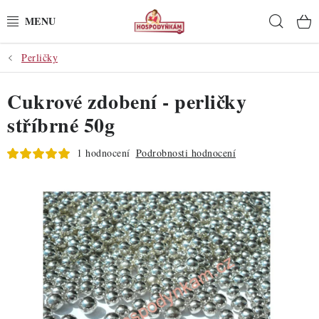
Přejít
Hleda
na
obsah
Perličky
POTŘEBY
Cukrové zdobení - perličky
POMŮCKY
stříbrné 50g
SUROVINY
1 hodnocení
Podrobnosti hodnocení
DEKORACE
PRO OSLAVY
DO KUCHYNĚ
POCHUTINY