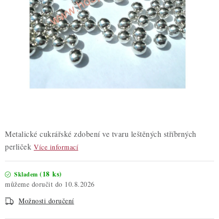
ZDRAVÉ PEČENÍ
DÁRKOVÉ POUKAZY
TÉMATICKÉ PRODUKTY
PROFI BALENÍ
NOVÉ ZBOŽÍ
ZNAČKY
Metalické cukrářské zdobení ve tvaru leštěných stříbrných
perliček
Více informací
Nepřevzetí zásilky na dobírku
Obchodní podmínky
Hodnocení obchodu
Blog
Moje objednávka
(18 ks)
Skladem
10.8.2026
Podmínky ochrany osobních údajů
Možnosti doručení