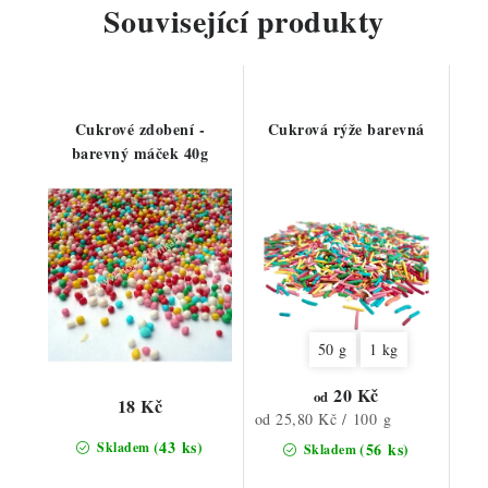
Související produkty
Cukrové zdobení -
Cukrová rýže barevná
barevný máček 40g
50 g
1 kg
20 Kč
od
18 Kč
Měrná
od 25,80 Kč / 100 g
cena:
(43 ks)
Skladem
(56 ks)
Skladem