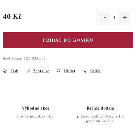
40 Kč
Měrná cena:
PŘIDAT DO KOŠÍKU
Kód zboží:
121-AMO31
Tisk
Zeptat se
Hlídat
Sdílet
Výhodné akce
Rychlé dodání
pro věrné zákazníky
průměrná doba dodání 1,8
pracovního dne.