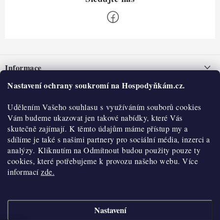
Z
á
Informace
p
a
Nastavení ochrany soukromí na Hospodyňkám.cz.
Nepřevzetí zásilky na dobírku
O nás
t
Obchodní podmínky
Udělením Vašeho souhlasu s využíváním souborů cookies
í
Historie
O nákupu
Vám budeme ukazovat jen takové nabídky, které Vás
Hodnocení obchodu
skutečně zajímají. K těmto údajům máme přístup my a
Kontakty
Reklamace a vratky
sdílíme je také s našimi partnery pro sociální média, inzerci a
Blog
analýzy. Kliknutím na Odmítnout budou použity pouze ty
cookies, které potřebujeme k provozu našeho webu. Více
Moje objednávka
Výdejní místa
informací
zde.
Podmínky ochrany osobních údajů
Cookies
Nastavení
Vydělávejte s námi