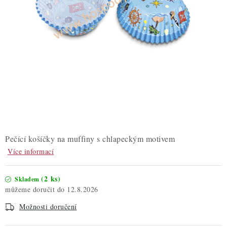
ZDRAVÉ PEČENÍ
DÁRKOVÉ POUKAZY
TÉMATICKÉ PRODUKTY
PROFI BALENÍ
NOVÉ ZBOŽÍ
ZNAČKY
Pečící košíčky na muffiny s chlapeckým motivem
Více informací
Nepřevzetí zásilky na dobírku
Obchodní podmínky
Hodnocení obchodu
Blog
Moje objednávka
(2 ks)
Skladem
12.8.2026
Podmínky ochrany osobních údajů
Možnosti doručení