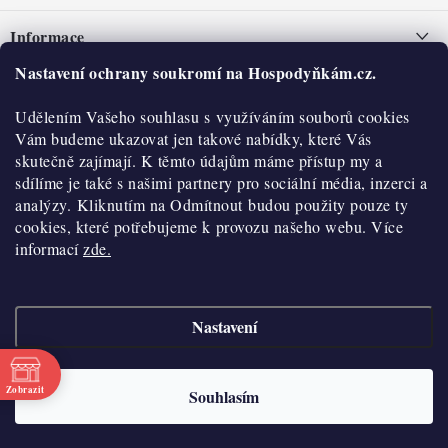
á
Informace
p
a
Nastavení ochrany soukromí na Hospodyňkám.cz.
Nepřevzetí zásilky na dobírku
O nás
t
Obchodní podmínky
Udělením Vašeho souhlasu s využíváním souborů cookies
í
Historie
O nákupu
Vám budeme ukazovat jen takové nabídky, které Vás
Hodnocení obchodu
skutečně zajímají. K těmto údajům máme přístup my a
Kontakty
Reklamace a vratky
sdílíme je také s našimi partnery pro sociální média, inzerci a
Blog
analýzy. Kliknutím na Odmítnout budou použity pouze ty
cookies, které potřebujeme k provozu našeho webu. Více
Moje objednávka
Výdejní místa
informací
zde.
Podmínky ochrany osobních údajů
Cookies
Nastavení
Vydělávejte s námi
Copyright 2026
Hospodyňkám.cz
. Všechna práva vyhrazena.
Upravit nastavení
cookies
Velkoobchod
Zobrazit
Souhlasím
Vytvořil Shoptet
Doprava a platba