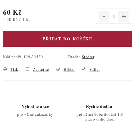
60 Kč
Měrná cena:
1,20 Kč / 1 ks
PŘIDAT DO KOŠÍKU
Kód zboží:
129-335301
Značka:
Städter
Tisk
Zeptat se
Hlídat
Sdílet
Výhodné akce
Rychlé dodání
pro věrné zákazníky
průměrná doba dodání 1,8
pracovního dne.