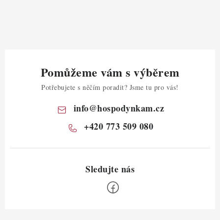
Pomůžeme vám s výběrem
Potřebujete s něčím poradit? Jsme tu pro vás!
info
@
hospodynkam.cz
+420 773 509 080
Z