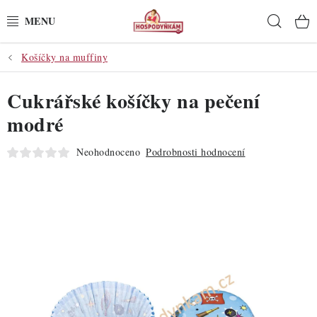
Přejít
Hleda
na
obsah
Košíčky na muffiny
POTŘEBY
Cukrářské košíčky na pečení
POMŮCKY
modré
SUROVINY
Neohodnoceno
Podrobnosti hodnocení
DEKORACE
PRO OSLAVY
DO KUCHYNĚ
POCHUTINY