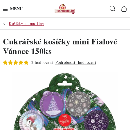
Přejít
Hleda
na
obsah
Košíčky na muffiny
POTŘEBY
Cukrářské košíčky mini Fialové
POMŮCKY
Vánoce 150ks
SUROVINY
2 hodnocení
Podrobnosti hodnocení
DEKORACE
PRO OSLAVY
DO KUCHYNĚ
POCHUTINY