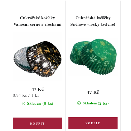
Cukrářské košíčky
Cukrářské košíčky
Vánoční černé s vločkami
Sněhové vločky (zelené)
47 Kč
47 Kč
Měrná
0,94 Kč / 1 ks
cena:
(2 ks)
(5 ks)
Skladem
Skladem