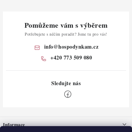
Pomůžeme vám s výběrem
Potřebujete s něčím poradit? Jsme tu pro vás!
info
@
hospodynkam.cz
+420 773 509 080
Z
á
Informace
p