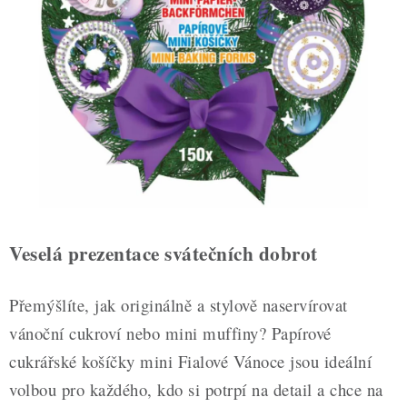
ZDRAVÉ PEČENÍ
DÁRKOVÉ POUKAZY
TÉMATICKÉ PRODUKTY
PROFI BALENÍ
NOVÉ ZBOŽÍ
ZNAČKY
Veselá prezentace svátečních dobrot
Nepřevzetí zásilky na dobírku
Obchodní podmínky
Přemýšlíte, jak originálně a stylově naservírovat
Hodnocení obchodu
Blog
Moje objednávka
vánoční cukroví nebo mini muffiny? Papírové
Podmínky ochrany osobních údajů
cukrářské košíčky mini Fialové Vánoce jsou ideální
volbou pro každého, kdo si potrpí na detail a chce na