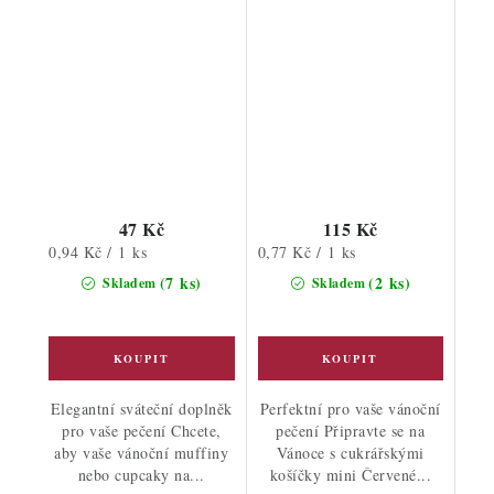
47 Kč
115 Kč
Měrná
Měrná
0,94 Kč / 1 ks
0,77 Kč / 1 ks
cena:
cena:
(7 ks)
(2 ks)
Skladem
Skladem
Elegantní sváteční doplněk
Perfektní pro vaše vánoční
pro vaše pečení Chcete,
pečení Připravte se na
aby vaše vánoční muffiny
Vánoce s cukrářskými
nebo cupcaky na...
košíčky mini Červené...