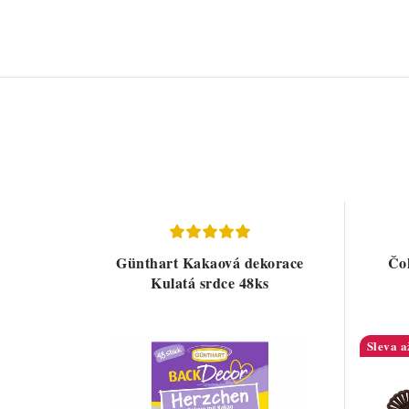
Günthart Kakaová dekorace
Čok
Kulatá srdce 48ks
a