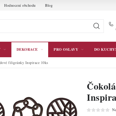
Hodnocení obchodu
Blog
Moje objednávka
Podmínky 
Y
DEKORACE
PRO OSLAVY
DO KUCHY
dové filigránky Inspirace 10ks
Čokolá
Inspir
Ne