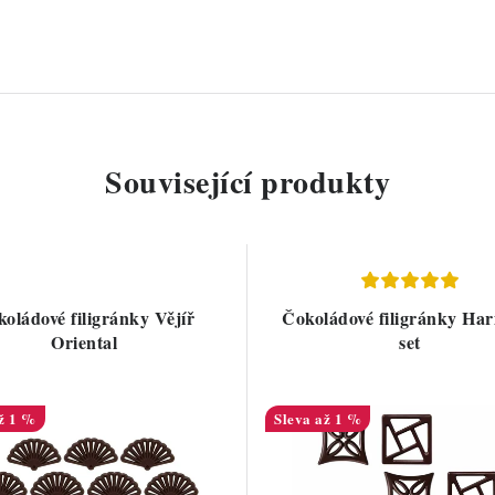
Související produkty
oládové filigránky Vějíř
Čokoládové filigránky Ha
Oriental
set
ž 1 %
až 1 %