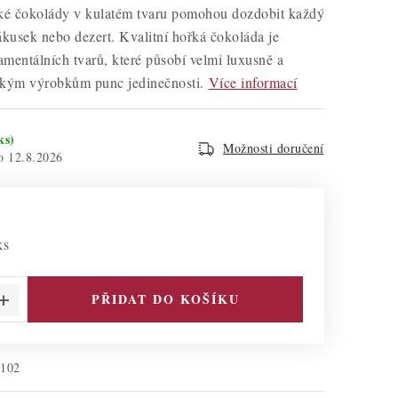
řké čokolády v kulatém tvaru pomohou dozdobit každý
ákusek nebo dezert. Kvalitní hořká čokoláda je
mentálních tvarů, které působí velmi luxusně a
ským výrobkům punc jedinečnosti.
Více informací
ks)
Možnosti doručení
12.8.2026
ks
PŘIDAT DO KOŠÍKU
3102