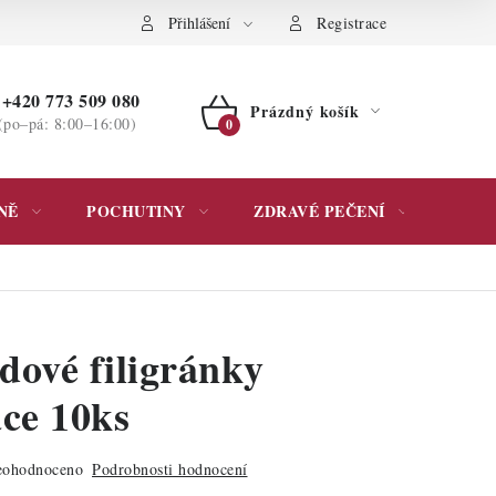
ochrany osobních údajů
Přihlášení
Registrace
+420 773 509 080
Prázdný košík
(po–pá: 8:00–16:00)
NÁKUPNÍ
KOŠÍK
NĚ
POCHUTINY
ZDRAVÉ PEČENÍ
DÁR
dové filigránky
ace 10ks
ohodnoceno
Podrobnosti hodnocení