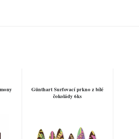
rmony
Günthart Surfovací prkno z bílé
čokolády 6ks