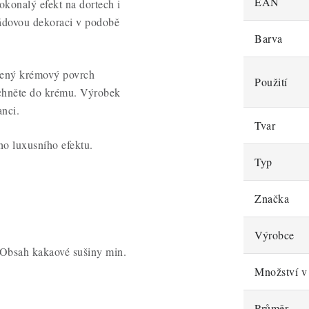
EAN
dokonalý efekt na dortech i
ládovou dekoraci v podobě
Barva
obený krémový povrch
Použití
íchněte do krému. Výrobek
nci.
Tvar
o luxusního efektu.
Typ
Značka
Výrobce
. Obsah kakaové sušiny min.
Množství v 
Průměr