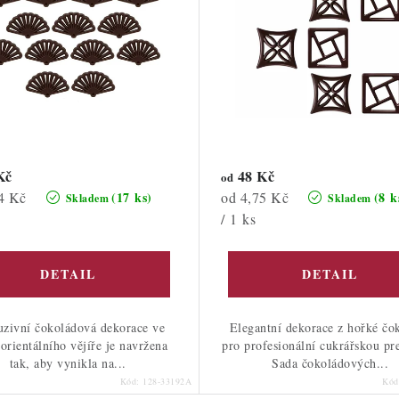
Kč
48 Kč
od
Měrná
4 Kč
od 4,75 Kč
(17 ks)
(8 k
Skladem
Skladem
cena:
/ 1 ks
uzivní čokoládová dekorace ve
Elegantní dekorace z hořké čo
 orientálního vějíře je navržena
pro profesionální cukrářskou pr
tak, aby vynikla na...
Sada čokoládových...
Kód:
128-33192A
Kó