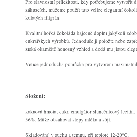
Pro slavnostní příležitosti, kdy potřebujeme vytvořit 
zákuscích, můžeme použít tuto velice elegantní čoko
kulatých filigrán.
Kvalitní hořká čokoláda báječně doplní jakýkoli zd
cukrářských výrobků. Jednoduše ji položte nebo zap
získá okamžitě honosný vzhled a dodá mu jistou elega
Velice jednoduchá pomůcka pro vytvoření maximálníh
Složení:
kakaová hmota, cukr, emulgátor slunečnicový lecitin
56%. Může obsahovat stopy mléka a sóji.
Skladování: v suchu a temnu, při teplotě 12-20°C.