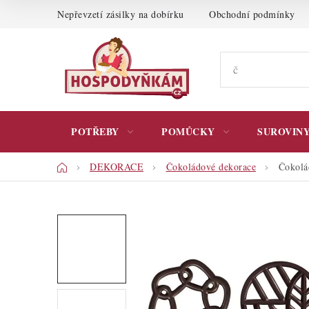
Přejít
Nepřevzetí zásilky na dobírku
Obchodní podmínky
na
obsah
POTŘEBY
POMŮCKY
SUROVIN
Domů
DEKORACE
Čokoládové dekorace
Čokolá