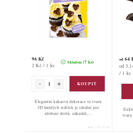
96 Kč
64 
od
(7 ks)
Skladem
Měrná
2 Kč / 1 ks
Měrná
od 3,1
cena:
cena:
/ 1 ks
Elegantní kakaová dekorace ve tvaru
3D hnědých srdíček je ideální pro
Exkl
zdobení dortů, zákusků,...
tvaru
Kód:
138-11179