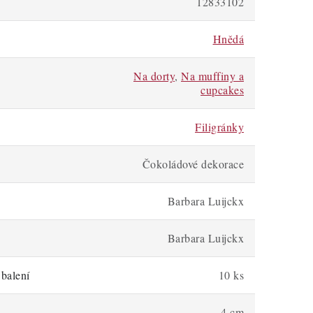
12833102
Hnědá
Na dorty
,
Na muffiny a
cupcakes
Filigránky
Čokoládové dekorace
Barbara Luijckx
Barbara Luijckx
balení
10 ks
4 cm