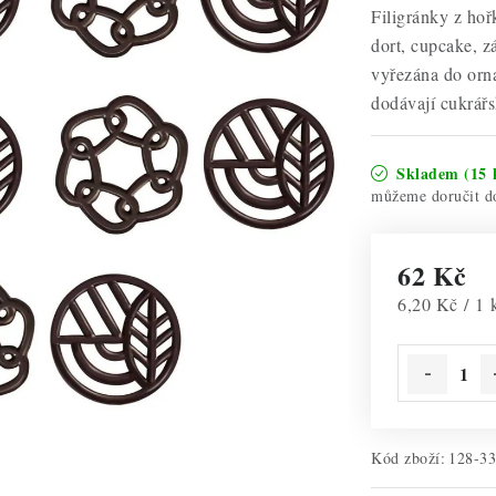
Filigránky z ho
dort, cupcake, z
vyřezána do orna
dodávají cukrář
Skladem
(15 
62 Kč
Měrná cena:
6,20 Kč / 1 
Kód zboží:
128-3