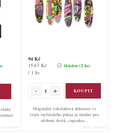
94 Kč
Měrná
15,67 Kč
(2 ks)
s)
Skladem
cena:
/ 1 ks
Originální čokoládová dekorace ve
kolády
tvaru surfařského prkna je ideální pro
ezentaci
zdobení dortů, cupcakes...
d:
128-33104A
Kód:
138-30765