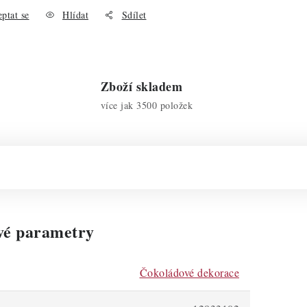
ptat se
Hlídat
Sdílet
Zboží skladem
více jak 3500 položek
vé parametry
Čokoládové dekorace