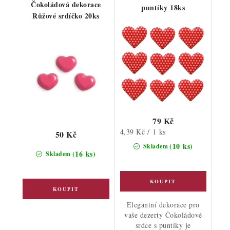
Čokoládová dekorace
puntíky 18ks
Růžové srdíčko 20ks
79 Kč
Měrná
4,39 Kč / 1 ks
50 Kč
cena:
(10 ks)
Skladem
(16 ks)
Skladem
Elegantní dekorace pro
vaše dezerty Čokoládové
srdce s puntíky je