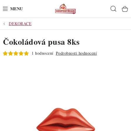
Přejít
Hleda
na
obsah
DEKORACE
POTŘEBY
Čokoládová pusa 8ks
POMŮCKY
1 hodnocení
Podrobnosti hodnocení
SUROVINY
DEKORACE
PRO OSLAVY
DO KUCHYNĚ
POCHUTINY