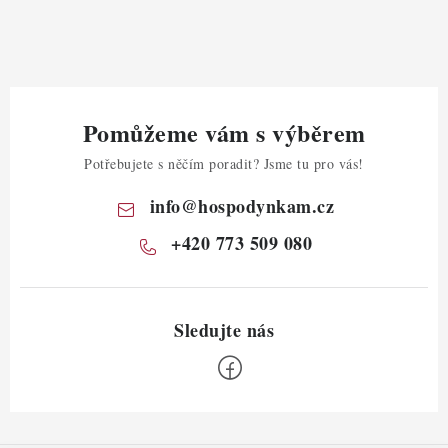
Pomůžeme vám s výběrem
Potřebujete s něčím poradit? Jsme tu pro vás!
info
@
hospodynkam.cz
+420 773 509 080
Z