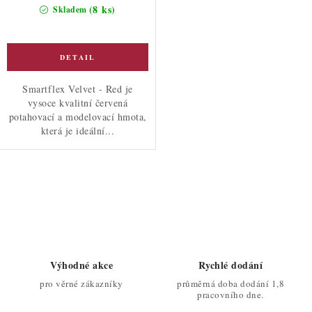
cena:
(8 ks)
Skladem
Smartflex Velvet - Red je
vysoce kvalitní červená
potahovací a modelovací hmota,
která je ideální...
O
v
l
á
d
Výhodné akce
Rychlé dodání
a
pro věrné zákazníky
průměrná doba dodání 1,8
c
pracovního dne.