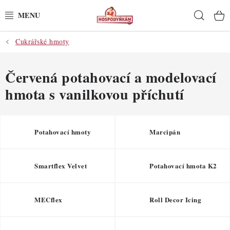
Přejít
Hleda
na
obsah
Cukrářské hmoty
POTŘEBY
POMŮCKY
Červená potahovací a modelovací
hmota s vanilkovou příchutí
SUROVINY
DEKORACE
Potahovací hmoty
Marcipán
PRO OSLAVY
Smartflex Velvet
Potahovací hmota K2
DO KUCHYNĚ
MECflex
Roll Decor Icing
POCHUTINY