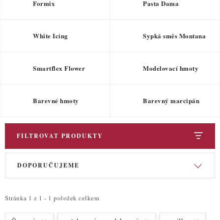
ZDRAVÉ PEČENÍ
Formix
Pasta Dama
DÁRKOVÉ POUKAZY
White Icing
Sypká směs Montana
TÉMATICKÉ PRODUKTY
Smartflex Flower
Modelovací hmoty
PROFI BALENÍ
Barevné hmoty
Barevný marcipán
NOVÉ ZBOŽÍ
ZNAČKY
FILTROVAT PRODUKTY
V
Ř
Nepřevzetí zásilky na dobírku
Obchodní podmínky
DOPORUČUJEME
ý
a
Hodnocení obchodu
Blog
Moje objednávka
p
z
Podmínky ochrany osobních údajů
i
e
Stránka
1
z
1
-
1
položek celkem
s
n