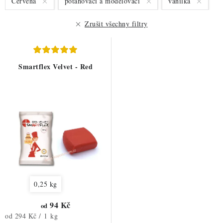
Červená
potahovací a modelovací
vanilka
p
í
r
p
Zrušit všechny filtry
o
r
d
o
u
d
Smartflex Velvet - Red
k
u
t
k
ů
t
ů
0,25 kg
94 Kč
od
Měrná
od 294 Kč / 1 kg