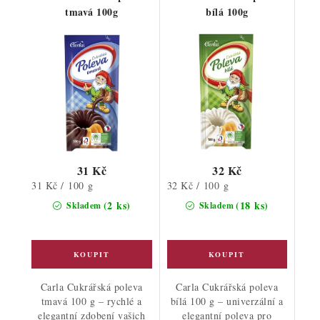
tmavá 100g
bílá 100g
31 Kč
32 Kč
Měrná
Měrná
31 Kč / 100 g
32 Kč / 100 g
cena:
cena:
(2 ks)
(18 ks)
Skladem
Skladem
Carla Cukrářská poleva
Carla Cukrářská poleva
tmavá 100 g – rychlé a
bílá 100 g – univerzální a
elegantní zdobení vašich
elegantní poleva pro