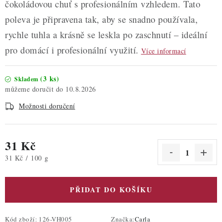
čokoládovou chuť s profesionálním vzhledem. Tato
poleva je připravena tak, aby se snadno používala,
rychle tuhla a krásně se leskla po zaschnutí – ideální
pro domácí i profesionální využití.
Více informací
(3 ks)
Skladem
10.8.2026
Možnosti doručení
31 Kč
Měrná cena:
31 Kč / 100 g
PŘIDAT DO KOŠÍKU
Kód zboží:
126-VH005
Značka:
Carla