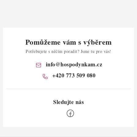
Pomůžeme vám s výběrem
Potřebujete s něčím poradit? Jsme tu pro vás!
info
@
hospodynkam.cz
+420 773 509 080
Z