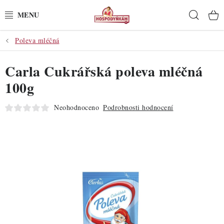
Přejít
Hleda
na
obsah
Poleva mléčná
POTŘEBY
Carla Cukrářská poleva mléčná
POMŮCKY
100g
SUROVINY
Neohodnoceno
Podrobnosti hodnocení
DEKORACE
PRO OSLAVY
DO KUCHYNĚ
POCHUTINY