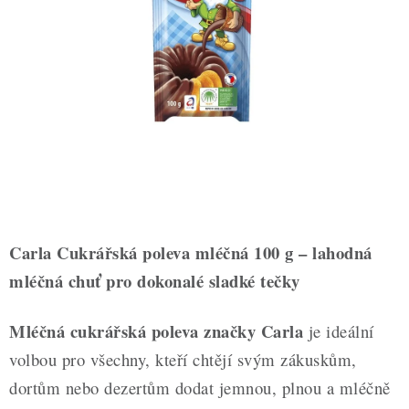
ZDRAVÉ PEČENÍ
DÁRKOVÉ POUKAZY
TÉMATICKÉ PRODUKTY
PROFI BALENÍ
NOVÉ ZBOŽÍ
ZNAČKY
Carla Cukrářská poleva mléčná 100 g – lahodná
mléčná chuť pro dokonalé sladké tečky
Nepřevzetí zásilky na dobírku
Obchodní podmínky
Hodnocení obchodu
Blog
Moje objednávka
Mléčná cukrářská poleva značky Carla
je ideální
Podmínky ochrany osobních údajů
volbou pro všechny, kteří chtějí svým zákuskům,
dortům nebo dezertům dodat jemnou, plnou a mléčně