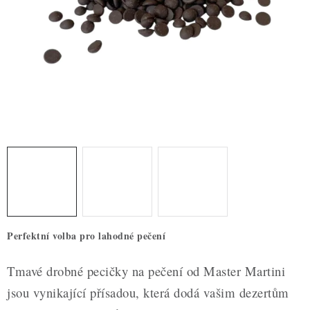
ZDRAVÉ PEČENÍ
DÁRKOVÉ POUKAZY
TÉMATICKÉ PRODUKTY
PROFI BALENÍ
NOVÉ ZBOŽÍ
ZNAČKY
Nepřevzetí zásilky na dobírku
Obchodní podmínky
Perfektní volba pro lahodné pečení
Hodnocení obchodu
Blog
Moje objednávka
Podmínky ochrany osobních údajů
Tmavé drobné pecičky na pečení od Master Martini
jsou vynikající přísadou, která dodá vašim dezertům