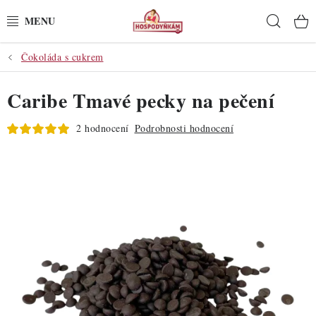
Přejít
Hleda
na
obsah
Čokoláda s cukrem
POTŘEBY
Caribe Tmavé pecky na pečení
POMŮCKY
2 hodnocení
Podrobnosti hodnocení
SUROVINY
DEKORACE
PRO OSLAVY
DO KUCHYNĚ
POCHUTINY