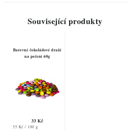
Související produkty
Barevné čokoládové dražé
na pečení 60g
33 Kč
Měrná
55 Kč / 100 g