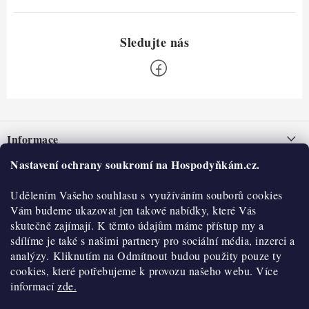
Z
á
Informace
p
a
Nastavení ochrany soukromí na Hospodyňkám.cz.
Nepřevzetí zásilky na dobírku
O nás
t
Obchodní podmínky
Udělením Vašeho souhlasu s využíváním souborů cookies
í
Historie
O nákupu
Vám budeme ukazovat jen takové nabídky, které Vás
Hodnocení obchodu
skutečně zajímají. K těmto údajům máme přístup my a
Kontakty
Reklamace a vratky
sdílíme je také s našimi partnery pro sociální média, inzerci a
Blog
analýzy. Kliknutím na Odmítnout budou použity pouze ty
cookies, které potřebujeme k provozu našeho webu. Více
Moje objednávka
Výdejní místa
informací
zde.
Podmínky ochrany osobních údajů
Cookies