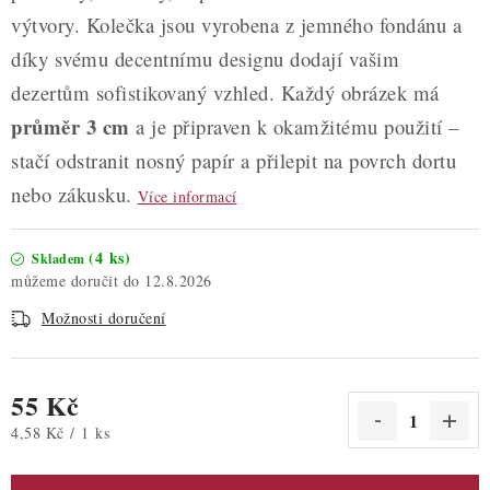
výtvory. Kolečka jsou vyrobena z jemného fondánu a
díky svému decentnímu designu dodají vašim
dezertům sofistikovaný vzhled. Každý obrázek má
průměr 3 cm
a je připraven k okamžitému použití –
stačí odstranit nosný papír a přilepit na povrch dortu
nebo zákusku.
Více informací
(4 ks)
Skladem
12.8.2026
Možnosti doručení
55 Kč
Měrná cena:
4,58 Kč / 1 ks