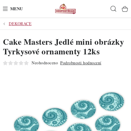
Přejít
Hleda
na
obsah
DEKORACE
POTŘEBY
Cake Masters Jedlé mini obrázky
POMŮCKY
Tyrkysové ornamenty 12ks
SUROVINY
Neohodnoceno
Podrobnosti hodnocení
DEKORACE
PRO OSLAVY
DO KUCHYNĚ
POCHUTINY