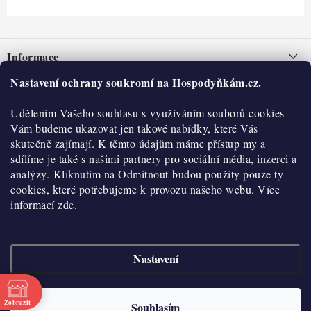
Z
á
Informace
p
a
Nastavení ochrany soukromí na Hospodyňkám.cz.
Nepřevzetí zásilky na dobírku
O nás
t
Obchodní podmínky
Udělením Vašeho souhlasu s využíváním souborů cookies
í
Historie
O nákupu
Vám budeme ukazovat jen takové nabídky, které Vás
Hodnocení obchodu
skutečně zajímají. K těmto údajům máme přístup my a
Kontakty
Reklamace a vratky
sdílíme je také s našimi partnery pro sociální média, inzerci a
Blog
analýzy. Kliknutím na Odmítnout budou použity pouze ty
cookies, které potřebujeme k provozu našeho webu. Více
Moje objednávka
Výdejní místa
informací
zde.
Podmínky ochrany osobních údajů
Cookies
Nastavení
Vydělávejte s námi
Copyright 2026
Hospodyňkám.cz
. Všechna práva vyhrazena.
Upravit nastavení
cookies
Velkoobchod
Zobrazit
Souhlasím
Vytvořil Shoptet