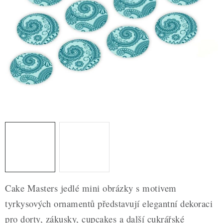
ZDRAVÉ PEČENÍ
DÁRKOVÉ POUKAZY
TÉMATICKÉ PRODUKTY
PROFI BALENÍ
NOVÉ ZBOŽÍ
ZNAČKY
Nepřevzetí zásilky na dobírku
Obchodní podmínky
Hodnocení obchodu
Blog
Moje objednávka
Cake Masters jedlé mini obrázky s motivem
Podmínky ochrany osobních údajů
tyrkysových ornamentů představují elegantní dekoraci
pro dorty, zákusky, cupcakes a další cukrářské