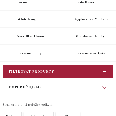
ZDRAVÉ PEČENÍ
Formix
Pasta Dama
DÁRKOVÉ POUKAZY
White Icing
Sypká směs Montana
TÉMATICKÉ PRODUKTY
Smartflex Flower
Modelovací hmoty
PROFI BALENÍ
Barevné hmoty
Barevný marcipán
NOVÉ ZBOŽÍ
ZNAČKY
FILTROVAT PRODUKTY
V
Ř
Nepřevzetí zásilky na dobírku
Obchodní podmínky
DOPORUČUJEME
ý
a
Hodnocení obchodu
Blog
Moje objednávka
p
z
Podmínky ochrany osobních údajů
i
e
Stránka
1
z
1
-
2
položek celkem
s
n