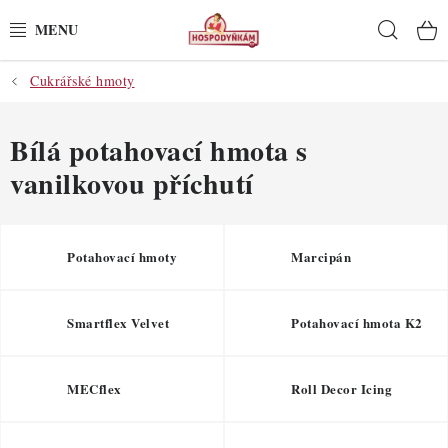
Přejít
Hleda
na
obsah
Cukrářské hmoty
POTŘEBY
POMŮCKY
Bílá potahovací hmota s
vanilkovou příchutí
SUROVINY
DEKORACE
Potahovací hmoty
Marcipán
PRO OSLAVY
Smartflex Velvet
Potahovací hmota K2
DO KUCHYNĚ
MECflex
Roll Decor Icing
POCHUTINY