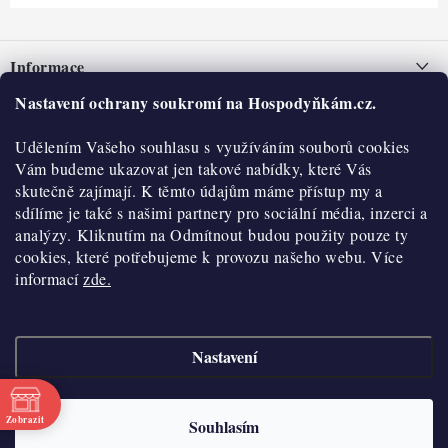
Z
á
Informace
p
a
Nastavení ochrany soukromí na Hospodyňkám.cz.
Nepřevzetí zásilky na dobírku
O nás
t
Obchodní podmínky
Udělením Vašeho souhlasu s využíváním souborů cookies
í
Historie
O nákupu
Vám budeme ukazovat jen takové nabídky, které Vás
Hodnocení obchodu
skutečně zajímají. K těmto údajům máme přístup my a
Kontakty
Reklamace a vratky
sdílíme je také s našimi partnery pro sociální média, inzerci a
Blog
analýzy. Kliknutím na Odmítnout budou použity pouze ty
cookies, které potřebujeme k provozu našeho webu. Více
Moje objednávka
Výdejní místa
informací
zde.
Podmínky ochrany osobních údajů
Cookies
Nastavení
Vydělávejte s námi
Copyright 2026
Hospodyňkám.cz
. Všechna práva vyhrazena.
Upravit nastavení
cookies
Velkoobchod
Zobrazit
Souhlasím
Vytvořil Shoptet