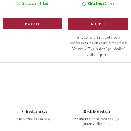
(4 ks)
(2 ks)
Skladem
Skladem
Sněhově bílá hmota pro
profesionální cukráře Smartflex
Velvet v 7kg balení je ideální
volbou pro...
O
v
l
á
d
Výhodné akce
Rychlé dodání
a
pro věrné zákazníky
průměrná doba dodání 1,8
c
pracovního dne.