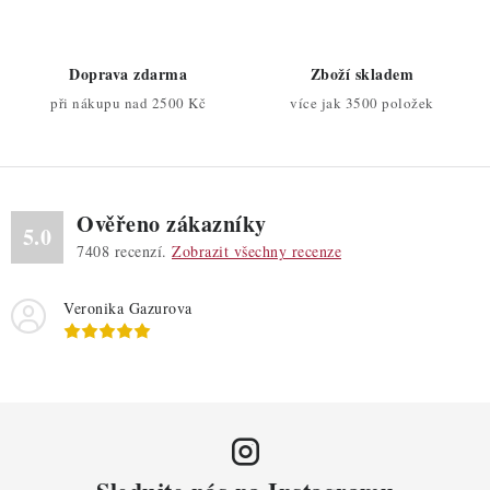
í
p
r
Doprava zdarma
Zboží skladem
v
při nákupu nad 2500 Kč
více jak 3500 položek
k
y
v
ý
Ověřeno zákazníky
p
5.0
7408
recenzí.
Zobrazit všechny recenze
i
s
Veronika Gazurova
u