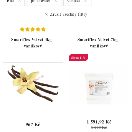
Bílá
potahovací
vanilka
p
í
r
p
Zrušit všechny filtry
o
r
d
o
u
d
Smartflex Velvet 4kg -
Smartflex Velvet 7kg -
k
u
vanilkový
vanilkový
t
k
1 %
ů
t
ů
1 591,92 Kč
967 Kč
1 608 Kč