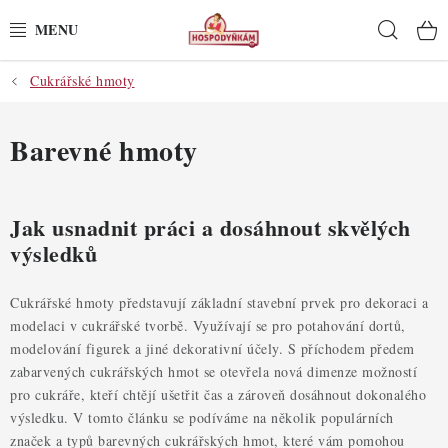
Přejít
Hleda
na
obsah
Cukrářské hmoty
POTŘEBY
POMŮCKY
Barevné hmoty
SUROVINY
Jak usnadnit práci a dosáhnout skvělých
DEKORACE
výsledků
PRO OSLAVY
Cukrářské hmoty představují základní stavební prvek pro dekoraci a
modelaci v cukrářské tvorbě. Využívají se pro potahování dortů,
DO KUCHYNĚ
modelování figurek a jiné dekorativní účely. S příchodem předem
zabarvených cukrářských hmot se otevřela nová dimenze možností
pro cukráře, kteří chtějí ušetřit čas a zároveň dosáhnout dokonalého
POCHUTINY
výsledku. V tomto článku se podíváme na několik populárních
značek a typů barevných cukrářských hmot, které vám pomohou