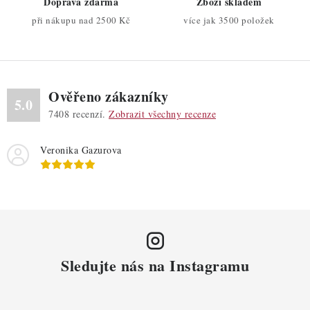
Doprava zdarma
Zboží skladem
v
při nákupu nad 2500 Kč
více jak 3500 položek
k
y
v
ý
Ověřeno zákazníky
p
5.0
7408
recenzí.
Zobrazit všechny recenze
i
s
Veronika Gazurova
u
Sledujte nás na Instagramu