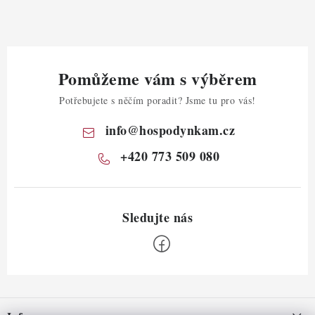
Pomůžeme vám s výběrem
Potřebujete s něčím poradit? Jsme tu pro vás!
info
@
hospodynkam.cz
+420 773 509 080
Z
á