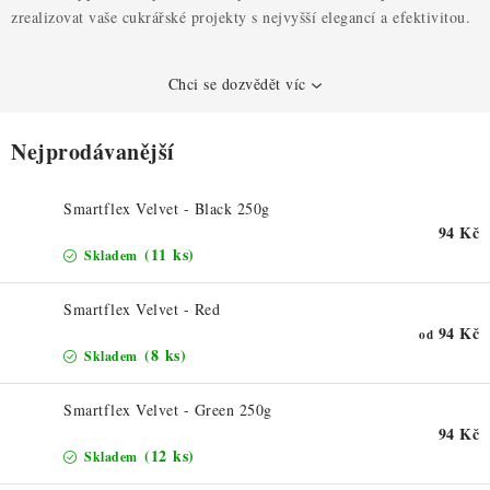
ZDRAVÉ PEČENÍ
zrealizovat vaše cukrářské projekty s nejvyšší elegancí a efektivitou.
DÁRKOVÉ POUKAZY
Chci se dozvědět víc
TÉMATICKÉ PRODUKTY
Nejprodávanější
PROFI BALENÍ
Smartflex Velvet - Black 250g
NOVÉ ZBOŽÍ
94 Kč
(11 ks)
Skladem
ZNAČKY
Smartflex Velvet - Red
94 Kč
od
Nepřevzetí zásilky na dobírku
Obchodní podmínky
(8 ks)
Skladem
Hodnocení obchodu
Blog
Moje objednávka
Smartflex Velvet - Green 250g
Podmínky ochrany osobních údajů
94 Kč
(12 ks)
Skladem