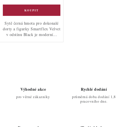
Sytě černá hmota pro dokonalé
dorty a figurky Smartflex Velvet
v odstínu Black je moderní...
O
v
l
á
d
Výhodné akce
Rychlé dodání
a
pro věrné zákazníky
průměrná doba dodání 1,8
c
pracovního dne.
í
p
r