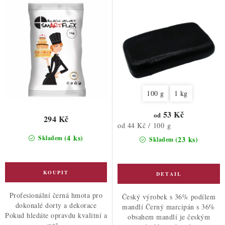
ů
t
ů
100 g
1 kg
53 Kč
od
294 Kč
Měrná
od 44 Kč / 100 g
cena:
(4 ks)
Skladem
(23 ks)
Skladem
Profesionální černá hmota pro
Český výrobek s 36% podílem
dokonalé dorty a dekorace
mandlí Černý marcipán s 36%
Pokud hledáte opravdu kvalitní a
obsahem mandlí je českým