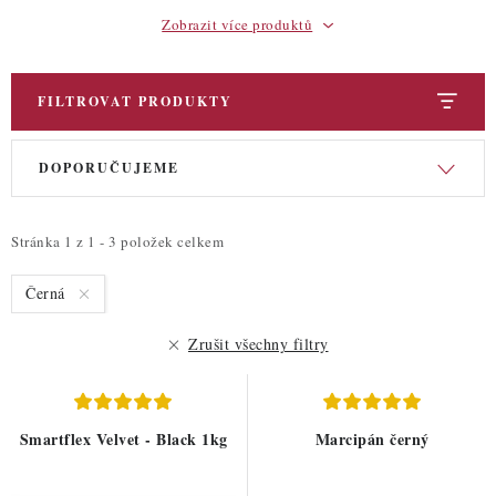
Zobrazit více produktů
FILTROVAT PRODUKTY
V
Ř
DOPORUČUJEME
ý
a
p
z
i
e
Stránka
1
z
1
-
3
položek celkem
s
n
Černá
p
í
r
p
Zrušit všechny filtry
o
r
d
o
u
d
Smartflex Velvet - Black 1kg
Marcipán černý
k
u
t
k