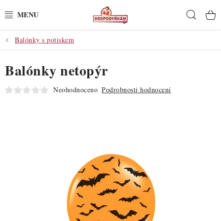
Přejít
Hleda
na
obsah
Balónky s potiskem
POTŘEBY
Balónky netopýr
POMŮCKY
Neohodnoceno
Podrobnosti hodnocení
SUROVINY
DEKORACE
PRO OSLAVY
DO KUCHYNĚ
POCHUTINY