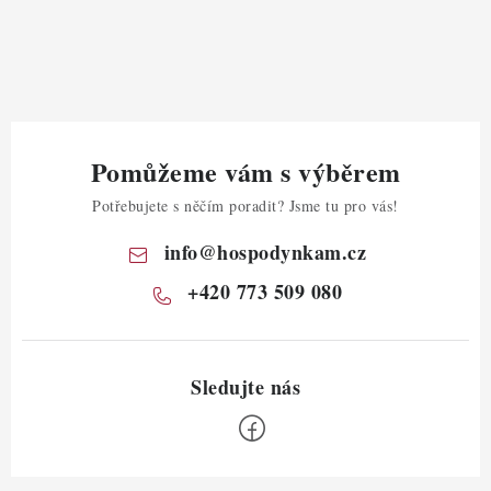
Pomůžeme vám s výběrem
Potřebujete s něčím poradit? Jsme tu pro vás!
info
@
hospodynkam.cz
+420 773 509 080
Z