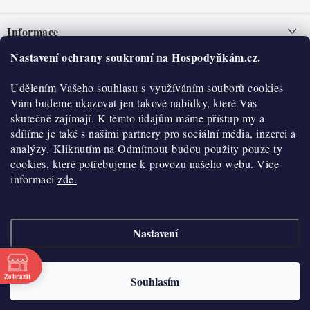
á
Informace
p
a
Nastavení ochrany soukromí na Hospodyňkám.cz.
Nepřevzetí zásilky na dobírku
O nás
t
Obchodní podmínky
Udělením Vašeho souhlasu s využíváním souborů cookies
í
Historie
O nákupu
Vám budeme ukazovat jen takové nabídky, které Vás
Hodnocení obchodu
skutečně zajímají. K těmto údajům máme přístup my a
Kontakty
Reklamace a vratky
sdílíme je také s našimi partnery pro sociální média, inzerci a
Blog
analýzy. Kliknutím na Odmítnout budou použity pouze ty
cookies, které potřebujeme k provozu našeho webu. Více
Moje objednávka
Výdejní místa
informací
zde.
Podmínky ochrany osobních údajů
Cookies
Nastavení
Vydělávejte s námi
Copyright 2026
Hospodyňkám.cz
. Všechna práva vyhrazena.
Upravit nastavení
cookies
Velkoobchod
Zobrazit
Souhlasím
Vytvořil Shoptet
Doprava a platba