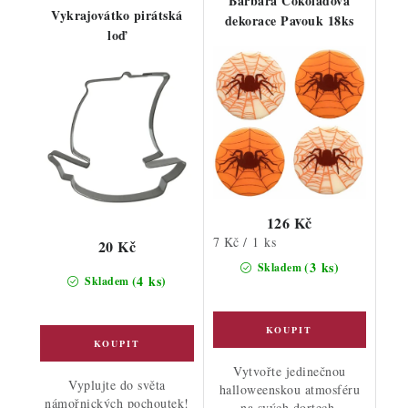
Barbara Čokoládová
Vykrajovátko pirátská
dekorace Pavouk 18ks
loď
126 Kč
Měrná
7 Kč / 1 ks
20 Kč
cena:
(3 ks)
Skladem
(4 ks)
Skladem
Vytvořte jedinečnou
Vyplujte do světa
halloweenskou atmosféru
námořnických pochoutek!
na svých dortech,