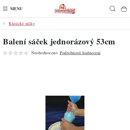
Přejít
Hleda
na
obsah
Klasické sáčky
POTŘEBY
Balení sáček jednorázový 53cm
POMŮCKY
Neohodnoceno
Podrobnosti hodnocení
SUROVINY
DEKORACE
PRO OSLAVY
DO KUCHYNĚ
POCHUTINY