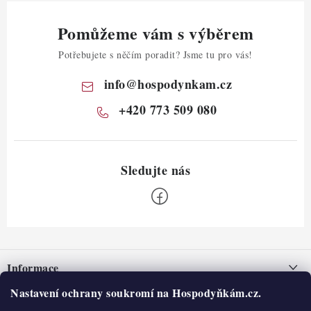
Pomůžeme vám s výběrem
Potřebujete s něčím poradit? Jsme tu pro vás!
info
@
hospodynkam.cz
+420 773 509 080
Z
á
Informace
p
a
Nastavení ochrany soukromí na Hospodyňkám.cz.
Nepřevzetí zásilky na dobírku
O nás