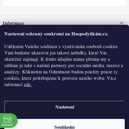
Z
á
Informace
p
a
Nastavení ochrany soukromí na Hospodyňkám.cz.
Nepřevzetí zásilky na dobírku
O nás
t
Obchodní podmínky
Udělením Vašeho souhlasu s využíváním souborů cookies
í
Historie
O nákupu
Vám budeme ukazovat jen takové nabídky, které Vás
Hodnocení obchodu
skutečně zajímají. K těmto údajům máme přístup my a
Kontakty
Reklamace a vratky
sdílíme je také s našimi partnery pro sociální média, inzerci a
Blog
analýzy. Kliknutím na Odmítnout budou použity pouze ty
cookies, které potřebujeme k provozu našeho webu. Více
Moje objednávka
Výdejní místa
informací
zde.
Podmínky ochrany osobních údajů
Cookies
Nastavení
Vydělávejte s námi
Copyright 2026
Hospodyňkám.cz
. Všechna práva vyhrazena.
Upravit nastavení
cookies
Velkoobchod
Zobrazit
Souhlasím
Vytvořil Shoptet