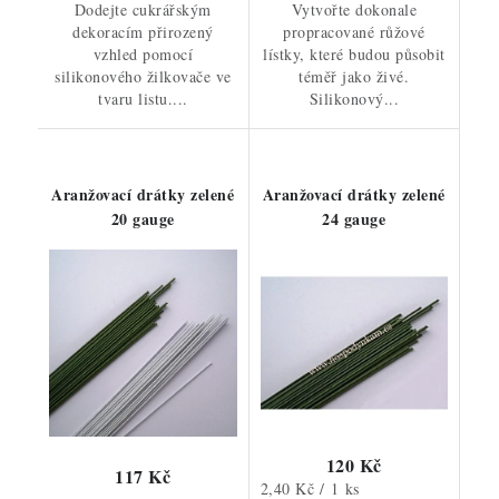
Dodejte cukrářským
Vytvořte dokonale
dekoracím přirozený
propracované růžové
vzhled pomocí
lístky, které budou působit
silikonového žilkovače ve
téměř jako živé.
tvaru listu....
Silikonový...
Aranžovací drátky zelené
Aranžovací drátky zelené
20 gauge
24 gauge
120 Kč
117 Kč
Měrná
2,40 Kč / 1 ks