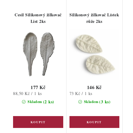
Cesil Silikonový žilkovač
Silikonový žilkovač Lístek
List 2ks
růže 2ks
177 Kč
146 Kč
Měrná
Měrná
88,50 Kč / 1 ks
73 Kč / 1 ks
cena:
cena:
(2 ks)
(3 ks)
Skladem
Skladem