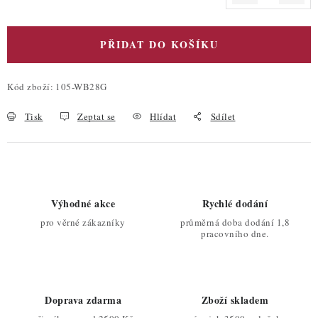
Měrná cena:
PŘIDAT DO KOŠÍKU
Kód zboží:
105-WB28G
Tisk
Zeptat se
Hlídat
Sdílet
Výhodné akce
Rychlé dodání
pro věrné zákazníky
průměrná doba dodání 1,8
pracovního dne.
Doprava zdarma
Zboží skladem