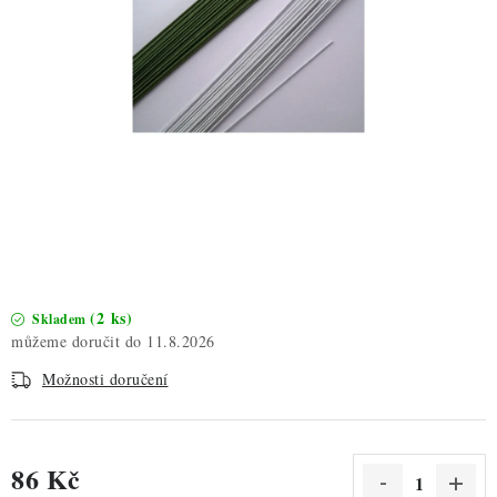
ZDRAVÉ PEČENÍ
DÁRKOVÉ POUKAZY
TÉMATICKÉ PRODUKTY
PROFI BALENÍ
NOVÉ ZBOŽÍ
ZNAČKY
(2 ks)
Skladem
11.8.2026
Nepřevzetí zásilky na dobírku
Obchodní podmínky
Možnosti doručení
Hodnocení obchodu
Blog
Moje objednávka
Podmínky ochrany osobních údajů
86 Kč