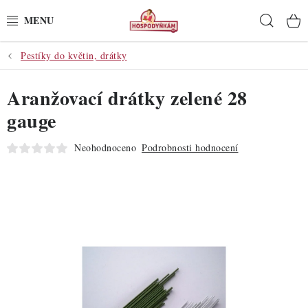
Přejít
Hleda
na
obsah
Pestíky do květin, drátky
POTŘEBY
Aranžovací drátky zelené 28
POMŮCKY
gauge
SUROVINY
Neohodnoceno
Podrobnosti hodnocení
DEKORACE
PRO OSLAVY
DO KUCHYNĚ
POCHUTINY