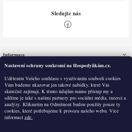
Z
á
Informace
p
a
Nastavení ochrany soukromí na Hospodyňkám.cz.
Nepřevzetí zásilky na dobírku
O nás
t
Obchodní podmínky
Udělením Vašeho souhlasu s využíváním souborů cookies
í
Historie
O nákupu
Vám budeme ukazovat jen takové nabídky, které Vás
Hodnocení obchodu
skutečně zajímají. K těmto údajům máme přístup my a
Kontakty
Reklamace a vratky
sdílíme je také s našimi partnery pro sociální média, inzerci a
Blog
analýzy. Kliknutím na Odmítnout budou použity pouze ty
cookies, které potřebujeme k provozu našeho webu. Více
Moje objednávka
Výdejní místa
informací
zde.
Podmínky ochrany osobních údajů
Cookies