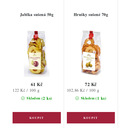
Jablka sušená 50g
Hrušky sušené 70g
61 Kč
72 Kč
Měrná
Měrná
122 Kč / 100 g
102,86 Kč / 100 g
cena:
cena:
(2 ks)
(1 ks)
Skladem
Skladem