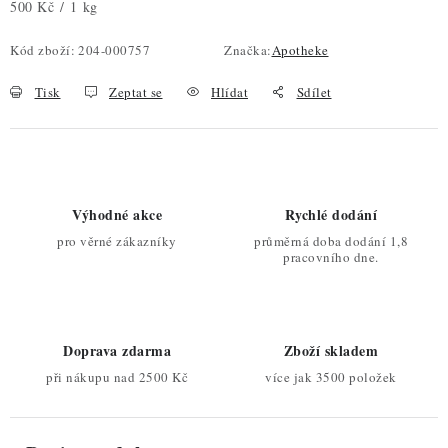
Měrná cena:
500 Kč / 1 kg
Kód zboží:
204-000757
Značka:
Apotheke
Tisk
Zeptat se
Hlídat
Sdílet
Výhodné akce
Rychlé dodání
pro věrné zákazníky
průměrná doba dodání 1,8
pracovního dne.
Doprava zdarma
Zboží skladem
při nákupu nad 2500 Kč
více jak 3500 položek