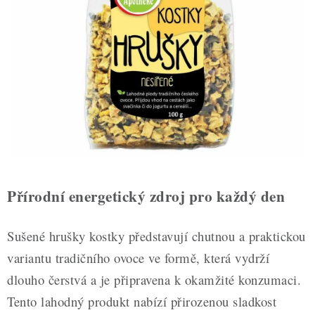
ZDRAVÉ PEČENÍ
DÁRKOVÉ POUKAZY
TÉMATICKÉ PRODUKTY
PROFI BALENÍ
NOVÉ ZBOŽÍ
ZNAČKY
Přírodní energetický zdroj pro každý den
Nepřevzetí zásilky na dobírku
Obchodní podmínky
Sušené hrušky kostky představují chutnou a praktickou
Hodnocení obchodu
Blog
Moje objednávka
variantu tradičního ovoce ve formě, která vydrží
Podmínky ochrany osobních údajů
dlouho čerstvá a je připravena k okamžité konzumaci.
Tento lahodný produkt nabízí přirozenou sladkost