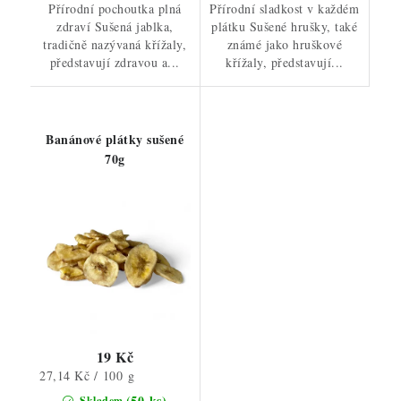
Přírodní pochoutka plná
Přírodní sladkost v každém
zdraví Sušená jablka,
plátku Sušené hrušky, také
tradičně nazývaná křížaly,
známé jako hruškové
představují zdravou a...
křížaly, představují...
Banánové plátky sušené
70g
19 Kč
Měrná
27,14 Kč / 100 g
cena:
(50 ks)
Skladem