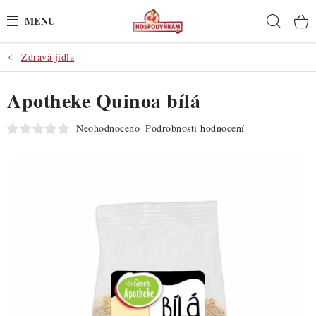
Přejít
Hleda
na
obsah
Zdravá jídla
POTŘEBY
Apotheke Quinoa bílá
POMŮCKY
Neohodnoceno
Podrobnosti hodnocení
SUROVINY
DEKORACE
PRO OSLAVY
DO KUCHYNĚ
POCHUTINY