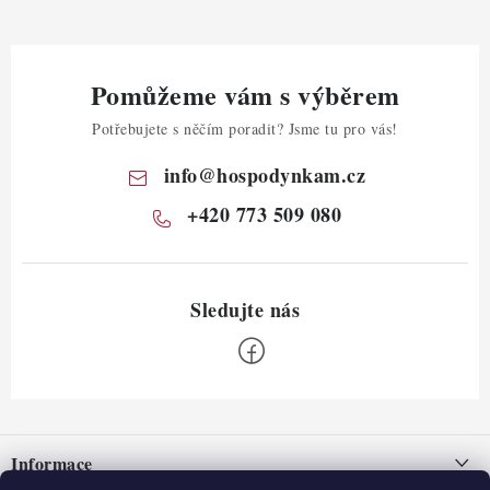
Pomůžeme vám s výběrem
Potřebujete s něčím poradit? Jsme tu pro vás!
info
@
hospodynkam.cz
+420 773 509 080
Z
á
Informace
p