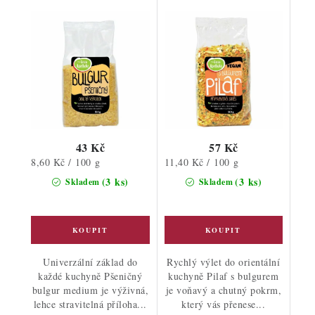
43 Kč
57 Kč
Měrná
Měrná
8,60 Kč / 100 g
11,40 Kč / 100 g
cena:
cena:
(3 ks)
(3 ks)
Skladem
Skladem
Univerzální základ do
Rychlý výlet do orientální
každé kuchyně Pšeničný
kuchyně Pilaf s bulgurem
bulgur medium je výživná,
je voňavý a chutný pokrm,
lehce stravitelná příloha...
který vás přenese...