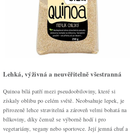
ZDRAVÉ PEČENÍ
DÁRKOVÉ POUKAZY
TÉMATICKÉ PRODUKTY
PROFI BALENÍ
NOVÉ ZBOŽÍ
Lehká, výživná a neuvěřitelně všestranná
ZNAČKY
Quinoa bílá patří mezi pseudoobiloviny, které si
Nepřevzetí zásilky na dobírku
Obchodní podmínky
získaly oblibu po celém světě. Neobsahuje lepek, je
Hodnocení obchodu
Blog
Moje objednávka
přirozeně lehce stravitelná a zároveň velmi bohatá na
Podmínky ochrany osobních údajů
bílkoviny, díky čemuž se výborně hodí i pro
vegetariány, vegany nebo sportovce. Její jemná chuť a