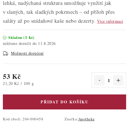
lehká, nadýchaná struktura umožňuje využití jak
v slaných, tak sladkých pokrmech – od příloh přes
saláty až po snídaňové kaše nebo dezerty.
Více informací
(1 ks)
Skladem
11.8.2026
Možnosti doručení
53 Kč
Měrná cena:
21,20 Kč / 100 g
PŘIDAT DO KOŠÍKU
Kód zboží:
204-000458
Značka:
Apotheke