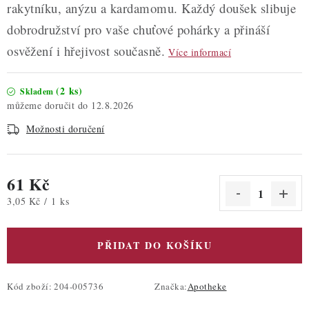
rakytníku, anýzu a kardamomu. Každý doušek slibuje
dobrodružství pro vaše chuťové pohárky a přináší
osvěžení i hřejivost současně.
Více informací
(2 ks)
Skladem
12.8.2026
Možnosti doručení
61 Kč
Měrná cena:
3,05 Kč / 1 ks
PŘIDAT DO KOŠÍKU
Kód zboží:
204-005736
Značka:
Apotheke