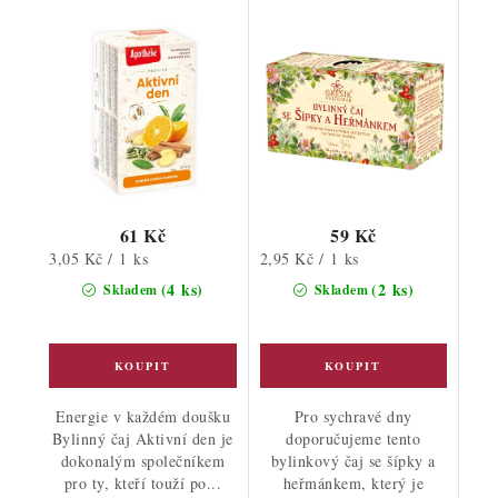
61 Kč
59 Kč
Měrná
Měrná
3,05 Kč / 1 ks
2,95 Kč / 1 ks
cena:
cena:
(4 ks)
(2 ks)
Skladem
Skladem
Energie v každém doušku
Pro sychravé dny
Bylinný čaj Aktivní den je
doporučujeme tento
dokonalým společníkem
bylinkový čaj se šípky a
pro ty, kteří touží po...
heřmánkem, který je