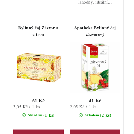
lahodný, ideální...
Bylinný čaj Zázvor a
Apotheke Bylinný čaj
citron
zázvorový
61 Kč
41 Kč
Měrná
Měrná
3,05 Kč / 1 ks
2,05 Kč / 1 ks
cena:
cena:
(1 ks)
(2 ks)
Skladem
Skladem