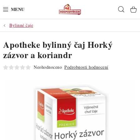
Přejít
Hleda
na
obsah
Bylinné čaje
POTŘEBY
Apotheke bylinný čaj Horký
POMŮCKY
zázvor a koriandr
SUROVINY
Neohodnoceno
Podrobnosti hodnocení
DEKORACE
PRO OSLAVY
DO KUCHYNĚ
POCHUTINY