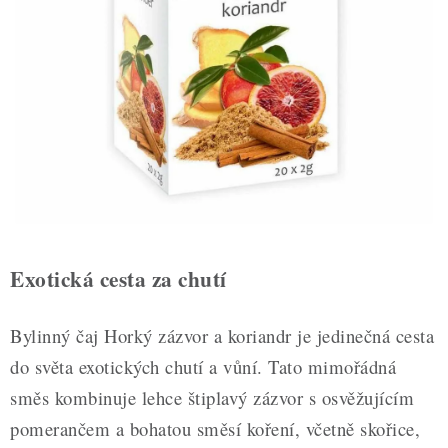
ZDRAVÉ PEČENÍ
DÁRKOVÉ POUKAZY
TÉMATICKÉ PRODUKTY
PROFI BALENÍ
NOVÉ ZBOŽÍ
ZNAČKY
Exotická cesta za chutí
Nepřevzetí zásilky na dobírku
Obchodní podmínky
Bylinný čaj Horký zázvor a koriandr je jedinečná cesta
Hodnocení obchodu
Blog
Moje objednávka
do světa exotických chutí a vůní. Tato mimořádná
Podmínky ochrany osobních údajů
směs kombinuje lehce štiplavý zázvor s osvěžujícím
pomerančem a bohatou směsí koření, včetně skořice,