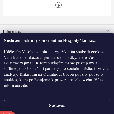
Z
á
Informace
p
a
Nastavení ochrany soukromí na Hospodyňkám.cz.
Nepřevzetí zásilky na dobírku
O nás
t
Obchodní podmínky
Udělením Vašeho souhlasu s využíváním souborů cookies
í
Historie
O nákupu
Vám budeme ukazovat jen takové nabídky, které Vás
Hodnocení obchodu
skutečně zajímají. K těmto údajům máme přístup my a
Kontakty
Reklamace a vratky
sdílíme je také s našimi partnery pro sociální média, inzerci a
Blog
analýzy. Kliknutím na Odmítnout budou použity pouze ty
cookies, které potřebujeme k provozu našeho webu. Více
Moje objednávka
Výdejní místa
informací
zde.
Podmínky ochrany osobních údajů
Cookies
Nastavení
Vydělávejte s námi
Copyright 2026
Hospodyňkám.cz
. Všechna práva vyhrazena.
Upravit nastavení