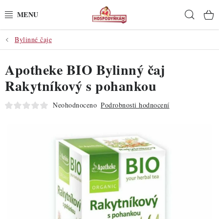
Přejít
Hleda
na
obsah
Bylinné čaje
POTŘEBY
Apotheke BIO Bylinný čaj
POMŮCKY
Rakytníkový s pohankou
SUROVINY
Neohodnoceno
Podrobnosti hodnocení
DEKORACE
PRO OSLAVY
DO KUCHYNĚ
POCHUTINY