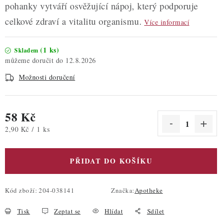
pohanky vytváří osvěžující nápoj, který podporuje
celkové zdraví a vitalitu organismu.
Více informací
(1 ks)
Skladem
12.8.2026
Možnosti doručení
58 Kč
Měrná cena:
2,90 Kč / 1 ks
PŘIDAT DO KOŠÍKU
Kód zboží:
204-038141
Značka:
Apotheke
Tisk
Zeptat se
Hlídat
Sdílet