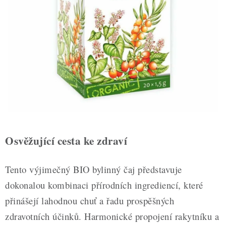
ZDRAVÉ PEČENÍ
DÁRKOVÉ POUKAZY
TÉMATICKÉ PRODUKTY
PROFI BALENÍ
NOVÉ ZBOŽÍ
ZNAČKY
Osvěžující cesta ke zdraví
Nepřevzetí zásilky na dobírku
Obchodní podmínky
Tento výjimečný BIO bylinný čaj představuje
Hodnocení obchodu
Blog
Moje objednávka
dokonalou kombinaci přírodních ingrediencí, které
Podmínky ochrany osobních údajů
přinášejí lahodnou chuť a řadu prospěšných
zdravotních účinků. Harmonické propojení rakytníku a