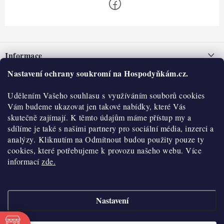
Z
á
Informace
p
a
Nastavení ochrany soukromí na Hospodyňkám.cz.
Nepřevzetí zásilky na dobírku
O nás
t
Obchodní podmínky
Udělením Vašeho souhlasu s využíváním souborů cookies
í
Historie
O nákupu
Vám budeme ukazovat jen takové nabídky, které Vás
Hodnocení obchodu
skutečně zajímají. K těmto údajům máme přístup my a
Kontakty
Reklamace a vratky
sdílíme je také s našimi partnery pro sociální média, inzerci a
Blog
analýzy. Kliknutím na Odmítnout budou použity pouze ty
cookies, které potřebujeme k provozu našeho webu. Více
Moje objednávka
Výdejní místa
informací
zde.
Podmínky ochrany osobních údajů
Cookies
Nastavení
Vydělávejte s námi
Copyright 2026
Hospodyňkám.cz
. Všechna práva vyhrazena.
Upravit nastavení
cookies