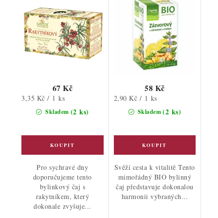
67 Kč
58 Kč
Měrná
Měrná
3,35 Kč / 1 ks
2,90 Kč / 1 ks
cena:
cena:
(2 ks)
(2 ks)
Skladem
Skladem
Pro sychravé dny
Svěží cesta k vitalitě Tento
doporučujeme tento
mimořádný BIO bylinný
bylinkový čaj s
čaj představuje dokonalou
rakytníkem, který
harmonii vybraných...
dokonale zvyšuje...