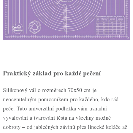
ZDRAVÉ PEČENÍ
DÁRKOVÉ POUKAZY
TÉMATICKÉ PRODUKTY
PROFI BALENÍ
NOVÉ ZBOŽÍ
Praktický základ pro každé pečení
ZNAČKY
Silikonový vál o rozměrech 70x50 cm je
Nepřevzetí zásilky na dobírku
Obchodní podmínky
neocenitelným pomocníkem pro každého, kdo rád
Hodnocení obchodu
Blog
Moje objednávka
peče. Tato univerzální podložka vám usnadní
Podmínky ochrany osobních údajů
vyvalování a tvarování těsta na všechny možné
dobroty – od jablečných závinů přes linecké koláče až