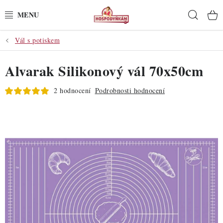
Přejít
Hleda
na
obsah
Vál s potiskem
POTŘEBY
Alvarak Silikonový vál 70x50cm
POMŮCKY
2 hodnocení
Podrobnosti hodnocení
SUROVINY
DEKORACE
PRO OSLAVY
DO KUCHYNĚ
POCHUTINY