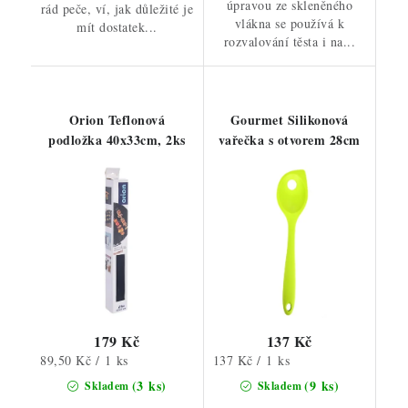
úpravou ze skleněného
rád peče, ví, jak důležité je
vlákna se používá k
mít dostatek...
rozvalování těsta i na...
Orion Teflonová
Gourmet Silikonová
podložka 40x33cm, 2ks
vařečka s otvorem 28cm
179 Kč
137 Kč
Měrná
Měrná
89,50 Kč / 1 ks
137 Kč / 1 ks
cena:
cena:
(3 ks)
(9 ks)
Skladem
Skladem