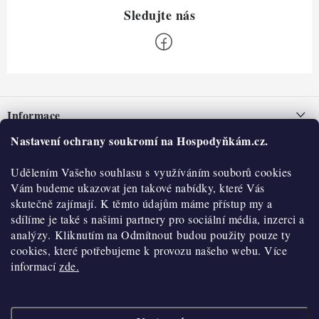
Z
á
Informace
p
a
Nastavení ochrany soukromí na Hospodyňkám.cz.
Nepřevzetí zásilky na dobírku
O nás
t
Obchodní podmínky
Udělením Vašeho souhlasu s využíváním souborů cookies
í
Historie
O nákupu
Vám budeme ukazovat jen takové nabídky, které Vás
Hodnocení obchodu
skutečně zajímají. K těmto údajům máme přístup my a
Kontakty
Reklamace a vratky
sdílíme je také s našimi partnery pro sociální média, inzerci a
Blog
analýzy. Kliknutím na Odmítnout budou použity pouze ty
cookies, které potřebujeme k provozu našeho webu. Více
Moje objednávka
Výdejní místa
informací
zde.
Podmínky ochrany osobních údajů
Cookies