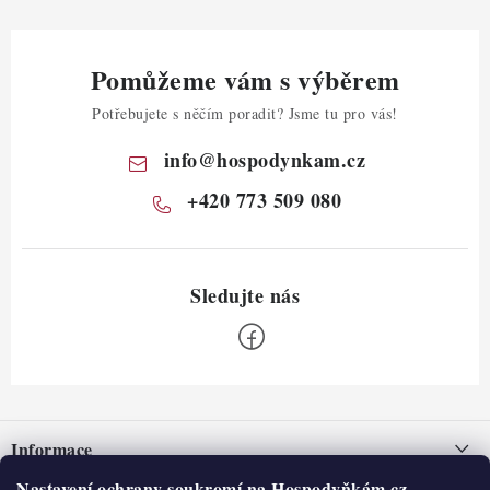
Pomůžeme vám s výběrem
Potřebujete s něčím poradit? Jsme tu pro vás!
info
@
hospodynkam.cz
+420 773 509 080
Z
á
Informace
p
Nastavení ochrany soukromí na Hospodyňkám.cz.