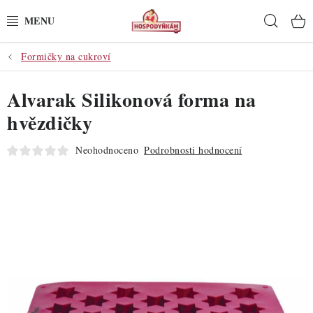
Přejít
Hleda
na
obsah
Formičky na cukroví
POTŘEBY
Alvarak Silikonová forma na
POMŮCKY
hvězdičky
SUROVINY
Neohodnoceno
Podrobnosti hodnocení
DEKORACE
PRO OSLAVY
DO KUCHYNĚ
POCHUTINY