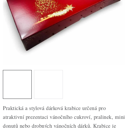
ZDRAVÉ PEČENÍ
DÁRKOVÉ POUKAZY
TÉMATICKÉ PRODUKTY
PROFI BALENÍ
NOVÉ ZBOŽÍ
ZNAČKY
Nepřevzetí zásilky na dobírku
Obchodní podmínky
Hodnocení obchodu
Blog
Moje objednávka
Praktická a stylová dárková krabice určená pro
Podmínky ochrany osobních údajů
atraktivní prezentaci vánočního cukroví, pralinek, mini
donutů nebo drobných vánočních dárků. Krabice je