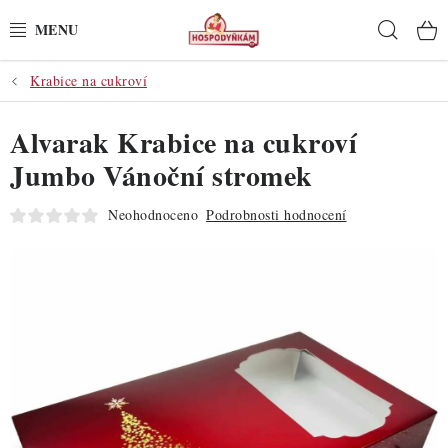
Přejít
Hleda
na
obsah
Krabice na cukroví
POTŘEBY
Alvarak Krabice na cukroví
POMŮCKY
Jumbo Vánoční stromek
SUROVINY
Neohodnoceno
Podrobnosti hodnocení
DEKORACE
PRO OSLAVY
DO KUCHYNĚ
POCHUTINY