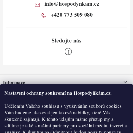
info
@
hospodynkam.cz
+420 773 509 080
Z
á
Informace
p
a
Nastavení ochrany soukromí na Hospodyňkám.cz.
Nepřevzetí zásilky na dobírku
O nás
t
Obchodní podmínky
Udělením Vašeho souhlasu s využíváním souborů cookies
í
Historie
O nákupu
Vám budeme ukazovat jen takové nabídky, které Vás
Hodnocení obchodu
skutečně zajímají. K těmto údajům máme přístup my a
Kontakty
Reklamace a vratky
sdílíme je také s našimi partnery pro sociální média, inzerci a
Blog
analýzy. Kliknutím na Odmítnout budou použity pouze ty