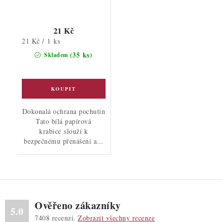
21 Kč
Měrná
21 Kč / 1 ks
cena:
(35 ks)
Skladem
Dokonalá ochrana pochutin
Tato bílá papírová
krabice slouží k
bezpečnému přenášení a...
Ověřeno zákazníky
5.0
7408
recenzí.
Zobrazit všechny recenze