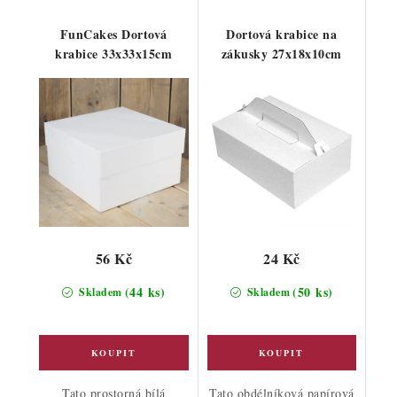
FunCakes Dortová
Dortová krabice na
krabice 33x33x15cm
zákusky 27x18x10cm
56 Kč
24 Kč
(44 ks)
(50 ks)
Skladem
Skladem
Tato prostorná bílá
Tato obdélníková papírová