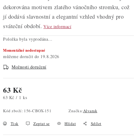
dekorována motivem zlatého vánočního stromku, což
jí dodává slavnostní a elegantní vzhled vhodný pro
sváteční období.
Více informací
Položka byla vyprodána…
Momentálně nedostupné
19.8.2026
Možnosti doručení
63 Kč
Měrná cena:
63 Kč / 1 ks
Kód zboží:
156-CBOX-151
Značka:
Alvarak
Tisk
Zeptat se
Hlídat
Sdílet