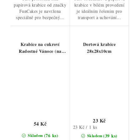
papírová krabice od značky
krabice v bílém provedení
FunCakes je navržena
je ideálním řešením pro
speciálně pro bezpečný...
transport a uchování...
Krabice na cukroví
Dortová krabice
Radostné Vánoce (na
28x28x10cm
3/4kg)
23 Kč
54 Kč
Měrná
23 Kč / 1 ks
cena:
(76 ks)
(39 ks)
Skladem
Skladem