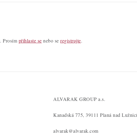
y. Prosím
přihlaste se
nebo se
registrujte
.
ALVARAK GROUP a.s.
Kanadská 775, 39111 Planá nad Lužnic
alvarak@alvarak.com