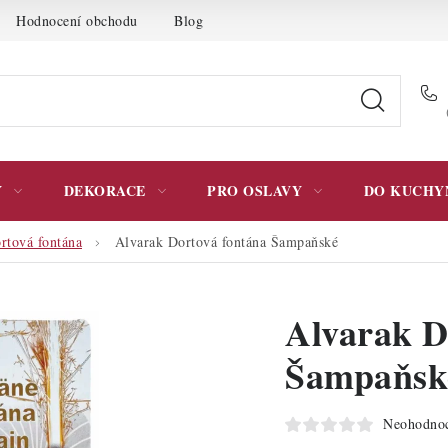
Hodnocení obchodu
Blog
Moje objednávka
Podmínky 
Y
DEKORACE
PRO OSLAVY
DO KUCHY
rtová fontána
Alvarak Dortová fontána Šampaňské
Alvarak D
Šampaňsk
Neohodno