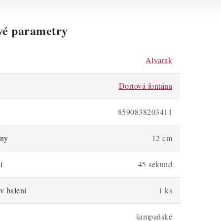
vé parametry
Alvarak
Dortová fontána
8590838203411
ány
12 cm
í
45 sekund
v balení
1 ks
šampaňské