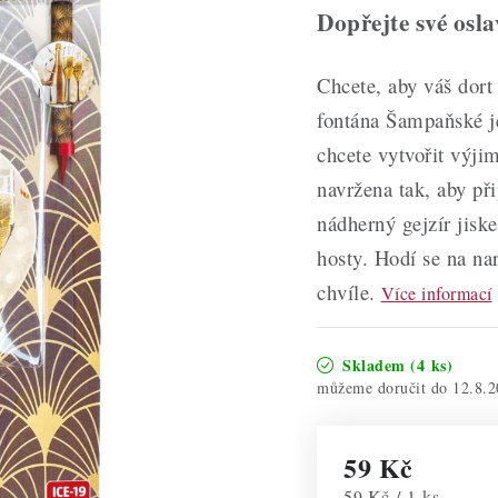
Dopřejte své osla
Chcete, aby váš dort
fontána Šampaňské j
chcete vytvořit výji
navržena tak, aby př
nádherný gejzír jiske
hosty. Hodí se na nar
chvíle.
Více informací
Skladem
(4 ks)
12.8.2
59 Kč
Měrná cena:
59 Kč / 1 ks