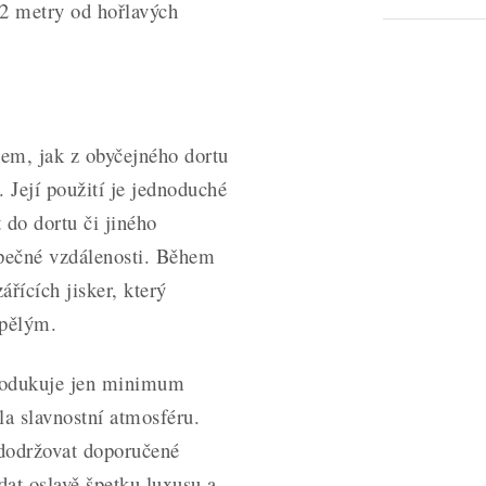
2 metry od hořlavých
em, jak z obyčejného dortu
 Její použití je jednoduché
 do dortu či jiného
zpečné vzdálenosti. Během
řících jisker, který
spělým.
produkuje jen minimum
la slavnostní atmosféru.
dodržovat doporučené
dat oslavě špetku luxusu a