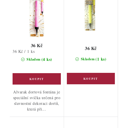
36 Kč
36 Kč
Měrná
36 Kč / 1 ks
cena:
(1 ks)
(4 ks)
Skladem
Skladem
Alvarak dortová fontána je
speciální svíčka určená pro
slavnostní dekoraci dortů,
která při...