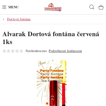
Přejít
Hleda
na
obsah
Dortová fontána
POTŘEBY
Alvarak Dortová fontána červená
POMŮCKY
1ks
SUROVINY
Neohodnoceno
Podrobnosti hodnocení
DEKORACE
PRO OSLAVY
DO KUCHYNĚ
POCHUTINY