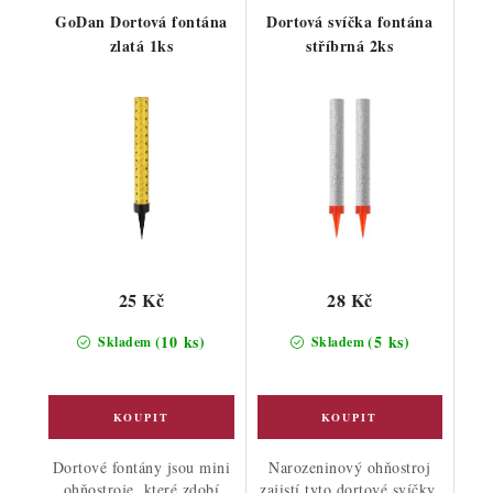
GoDan Dortová fontána
Dortová svíčka fontána
zlatá 1ks
stříbrná 2ks
25 Kč
28 Kč
(10 ks)
(5 ks)
Skladem
Skladem
Dortové fontány jsou mini
Narozeninový ohňostroj
ohňostroje, které zdobí
zajistí tyto dortové svíčky.