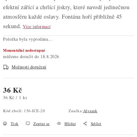
efektní zářící a chrlící jiskry, které navodí jedinečnou
atmosféru každé oslavy. Fontána hoří přibližně 45
sekund.
Více informací
Položka byla vyprodána…
Momentálně nedostupné
18.8.2026
Možnosti doručení
36 Kč
Měrná cena:
36 Kč / 1 ks
Kód zboží:
156-ICE-20
Značka:
Alvarak
Tisk
Zeptat se
Hlídat
Sdílet