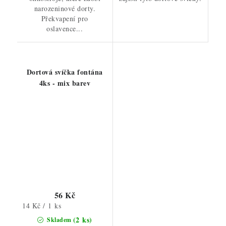
narozeninové dorty.
Překvapení pro
oslavence...
Dortová svíčka fontána
4ks - mix barev
56 Kč
Měrná
14 Kč / 1 ks
cena:
(2 ks)
Skladem