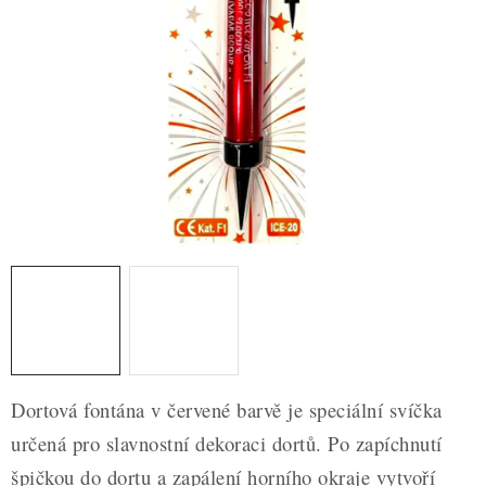
ZDRAVÉ PEČENÍ
DÁRKOVÉ POUKAZY
TÉMATICKÉ PRODUKTY
PROFI BALENÍ
NOVÉ ZBOŽÍ
ZNAČKY
Nepřevzetí zásilky na dobírku
Obchodní podmínky
Hodnocení obchodu
Blog
Moje objednávka
Dortová fontána v červené barvě je speciální svíčka
Podmínky ochrany osobních údajů
určená pro slavnostní dekoraci dortů. Po zapíchnutí
špičkou do dortu a zapálení horního okraje vytvoří