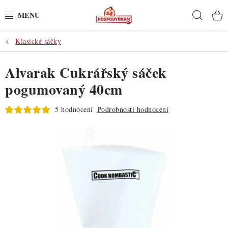
Přejít
Hleda
na
obsah
Klasické sáčky
POTŘEBY
Alvarak Cukrářský sáček
POMŮCKY
pogumovaný 40cm
SUROVINY
5 hodnocení
Podrobnosti hodnocení
DEKORACE
PRO OSLAVY
DO KUCHYNĚ
POCHUTINY