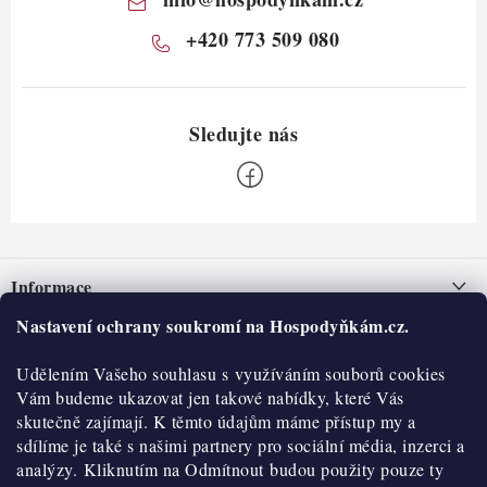
+420 773 509 080
Z
á
Informace
p
a
Nastavení ochrany soukromí na Hospodyňkám.cz.
Nepřevzetí zásilky na dobírku
O nás
t
Obchodní podmínky
Udělením Vašeho souhlasu s využíváním souborů cookies
í
Historie
O nákupu
Vám budeme ukazovat jen takové nabídky, které Vás
Hodnocení obchodu
skutečně zajímají. K těmto údajům máme přístup my a
Kontakty
Reklamace a vratky
sdílíme je také s našimi partnery pro sociální média, inzerci a
Blog
analýzy. Kliknutím na Odmítnout budou použity pouze ty